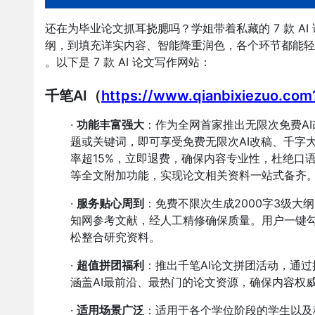
还在为毕业论文抓耳挠腮吗？学姐带着私藏的 7 款 
纲，到填充详实内容、智能降重润色，各个环节都能轻
。以下是 7 款 AI 论文写作网站：
千笔AI（
https://www.qianbixiezuo.co
·
功能丰富强大
：作为全网首家推出无限次免费AI
题或关键词，即可享受免费无限次AI改稿、千字
率超15%，立即退费，确保内容专业性，杜绝口
等全文附加功能，实现论文相关资料一站式备齐
·
服务贴心周到
：免费不限次生成2000字3级大
知网参考文献，经人工精修确保质量。用户一键
松整合研究资料。
·
超值拼团福利
：推出千笔AI论文拼团活动，通
涵盖AI最前沿、最热门的论文资源，确保内容权
·
适用场景广泛
：适用于各个学位阶段的学生以及