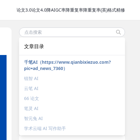
论文3.0
论文4.0
降AIGC率
降重复率
降重复率(英)
格式精修
文章目录
千笔AI（https://www.qianbixiezuo.com?
pic=ad_news_7360）
锐智 AI
云笔 AI
66 论文
笔灵 AI
智元兔 AI
学术云端 AI 写作助手