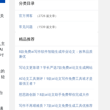
分类目录
官方博客
关
（2726 篇文章）
常见问题
（1539 篇文章）
精品推荐
入主
I
8款免费ai写作软件智能生成毕业论文：效率品质
PT
兼优
写论文更靠谱？学长严选7款免费ai论文生成网站
注的
，轻
AI论文工具测评！9款ai论文写作免费工具谁才是
最强王者？
台
想思路创新？8款ai论文助手免费帮你完成大作
。
写作不再艰难质？7款ai论文免费生成工具优推荐
满