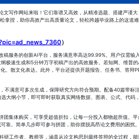
AI 论文写作网站来啦！它们靠谱又高效，从精准选题、搭建严谨大
松拿捏，助你高效产出高质量论文，轻松跨越毕业路上的这道难
m?pic=ad_news_7360
）
改稿服务的创新AI平台，服务满意率高达99.99%。用户仅需输
大纲极速生成和5分钟万字初稿产出的高效服务。若知网、维普的A
语化、散文化表达。此外，平台还提供开题报告、任务书、答辩P
。
纲，不满意可多次生成，保障研究方向符合预期。配备40篇带标
勾选大纲小节，即可即时获取真实网络数据、图表、公式、代码
过拼团集体购买，可享受超值折扣，让每一分投入都物超所值。平
威可靠。简单几步即可参与拼团，助你摆脱高昂论文费用的困扰
科研工作者、教师等，涵盖从论文构思到最终答辩的全过程，能