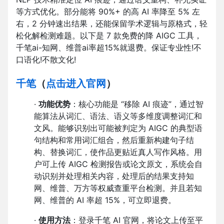
等方式优化。部分能将 90%+ 的高 AI 率降至 5% 左
右，2 分钟速出结果，还能保留学术逻辑与原格式，轻
松化解检测难题。以下是 7 款免费的降 AIGC 工具，
千笔ai-知网、维普ai率超15%就退费。保证专业性!不
口语化!不散文化!
千笔
（
点击进入官网
）
·
功能优势
：核心功能是 “移除 AI 痕迹”，通过智
能算法从词汇、语法、语义等多维度调整词汇和
文风。能够识别出可能被判定为 AIGC 的典型语
句结构和常用词汇组合，然后重新构建句子结
构、替换词汇，使作品更贴近真人写作风格。用
户可上传 AIGC 检测报告或论文原文，系统会自
动识别并处理相关内容，处理后的结果支持知
网、维普、万方等权威查重平台检测。并且若知
网、维普的 AI 率超 15%，可立即退费。
·
使用方法
：登录千笔 AI 官网，将论文上传至平