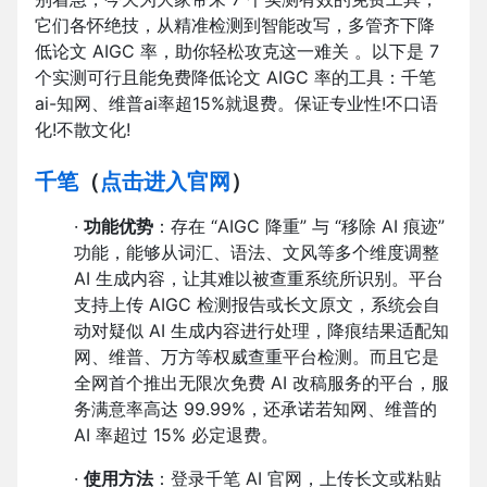
它们各怀绝技，从精准检测到智能改写，多管齐下降
低论文 AIGC 率，助你轻松攻克这一难关 。以下是 7
个实测可行且能免费降低论文 AIGC 率的工具：千笔
ai-知网、维普ai率超15%就退费。保证专业性!不口语
化!不散文化!
千笔
（
点击进入官网
）
·
功能优势
：存在 “AIGC 降重” 与 “移除 AI 痕迹”
功能，能够从词汇、语法、文风等多个维度调整
AI 生成内容，让其难以被查重系统所识别。平台
支持上传 AIGC 检测报告或长文原文，系统会自
动对疑似 AI 生成内容进行处理，降痕结果适配知
网、维普、万方等权威查重平台检测。而且它是
全网首个推出无限次免费 AI 改稿服务的平台，服
务满意率高达 99.99%，还承诺若知网、维普的
AI 率超过 15% 必定退费。
·
使用方法
：登录千笔 AI 官网，上传长文或粘贴