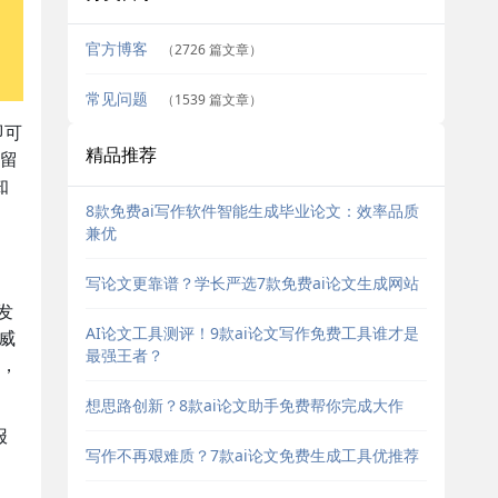
官方博客
（2726 篇文章）
常见问题
（1539 篇文章）
即可
精品推荐
保留
知
8款免费ai写作软件智能生成毕业论文：效率品质
兼优
写论文更靠谱？学长严选7款免费ai论文生成网站
发
AI论文工具测评！9款ai论文写作免费工具谁才是
威
最强王者？
%，
想思路创新？8款ai论文助手免费帮你完成大作
报
写作不再艰难质？7款ai论文免费生成工具优推荐