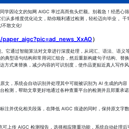
学因论文的知网 AIGC 率过高而焦头烂额。别着急！经悉心
台。它们从多维度优化论文，助你顺利通过检测，轻松迈向毕业 。千
!不散文化!
m/paper_aigc?pic=ad_news_XxAO
）
核心功能。它通过智能算法对文章进行深度处理，从词汇、语法、语义
C 的典型语句结构和常用词汇组合，然后重新构建句子结构、替
达方式来替换，减少内容的可识别度，使作品更贴近真人写作风
论文原文，系统会自动识别并处理其中可能被识别为 AI 生成的内容
台检测，帮助文章更好地通过各种查重平台的检测并且郑重承诺
标注并优化相关段落，在降低 AIGC 痕迹的同时，保持原文字
也可上传 AIGC 检测报告，选择相应
降重功能，系统自动处理后