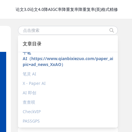
论文3.0
论文4.0
降AIGC率
降重复率
降重复率(英)
格式精修
文章目录
千笔
AI（https://www.qianbixiezuo.com/paper_aigc?
pic=ad_news_XxAO）
笔灵 AI
X - Paper AI
AI 即创
查查呗
CheckVIP
PASSGPS