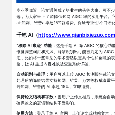
毕业季临近，论文通关成了毕业生的头等大事。可不少同
选，为大家呈上 7 款降低知网 AIGC 率的实用平
ai-知网、维普ai率超15%就退费。保证专业性!不口语化
千笔 AI（
https://www.qianbixiezuo.co
“移除 AI 痕迹” 功能：
这是千笔 AI 降 AIGC 的
维度调整词汇和文风。能够识别出可能被判定为 AIG
汇，比如将一些常见的学术套话以更具个性和创意的表
格，让 AI 生成内容难以被查重系统识破。
自动识别与处理：
用户可以上传 AIGC 检测报告或
处理后的降痕结果支持知网、维普、万方等权威查重平
若知网、维普的 AI 率超 15%，立即退费。
保持论文结构和字数：
当用户上传文档后，系统会自动
确保论文的逻辑和结构不受影响。
使用方法：
登录千笔 AI 官网，上传论文或粘贴文本，