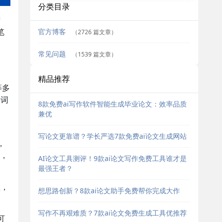
分类目录
筛
官方博客
笔
（2726 篇文章）
常见问题
（1539 篇文章）
精品推荐
等多
换词
8款免费ai写作软件智能生成毕业论文：效率品质
兼优
写论文更靠谱？学长严选7款免费ai论文生成网站
，
，
AI论文工具测评！9款ai论文写作免费工具谁才是
最强王者？
数，
想思路创新？8款ai论文助手免费帮你完成大作
写作不再艰难质？7款ai论文免费生成工具优推荐
可