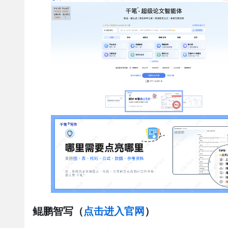
鲲鹏智写
（
点击进入官网
）