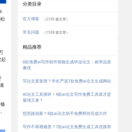
分类目录
学
官方博客
轻松
（2726 篇文章）
常见问题
（1539 篇文章）
精品推荐
万
建起
8款免费ai写作软件智能生成毕业论文：效率品质
兼优
要
写论文更靠谱？学长严选7款免费ai论文生成网站
满
AI论文工具测评！9款ai论文写作免费工具谁才是
最强王者？
精修
，
想思路创新？8款ai论文助手免费帮你完成大作
写作不再艰难质？7款ai论文免费生成工具优推荐