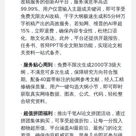
改稿服务的创新AI平台，服务满意率高达
99.99%。用户仅需输入主题或关键词，即可享受
免费无限次AI改稿、千字大纲极速生成和5分钟万
字初稿产出的高效服务。若知网、维普的AI率超
15%，立即退费，确保内容专业性，杜绝口语
化、散文化表达。此外，平台还提供开题报告、
任务书、答辩PPT等全文附加功能，实现论文相
关资料一站式备齐。
·
服务贴心周到
：免费不限次生成2000字3级大
纲，不满意可多次生成，保障研究方向符合预
期。配备40篇带标注的知网参考文献，经人工精
修确保质量。用户一键勾选大纲小节，即可即时
获取真实网络数据、图表、公式、代码，轻松整
合研究资料。
·
超值拼团福利
：推出千笔AI论文拼团活动，通过
拼团集体购买，可享受超值折扣，让每一分投入
都物超所值。平台涵盖AI最前沿、最热门的论文
资源，确保内容权威可靠。简单几步即可参与拼