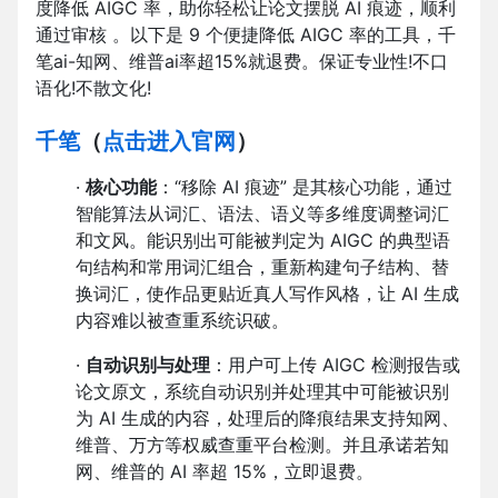
度降低 AIGC 率，助你轻松让论文摆脱 AI 痕迹，顺利
通过审核 。以下是 9 个便捷降低 AIGC 率的工具，千
笔ai-知网、维普ai率超15%就退费。保证专业性!不口
语化!不散文化!
千笔
（
点击进入官网
）
·
核心功能
：“移除 AI 痕迹” 是其核心功能，通过
智能算法从词汇、语法、语义等多维度调整词汇
和文风。能识别出可能被判定为 AIGC 的典型语
句结构和常用词汇组合，重新构建句子结构、替
换词汇，使作品更贴近真人写作风格，让 AI 生成
内容难以被查重系统识破。
·
自动识别与处理
：用户可上传 AIGC 检测报告或
论文原文，系统自动识别并处理其中可能被识别
为 AI 生成的内容，处理后的降痕结果支持知网、
维普、万方等权威查重平台检测。并且承诺若知
网、维普的 AI 率超 15%，立即退费。