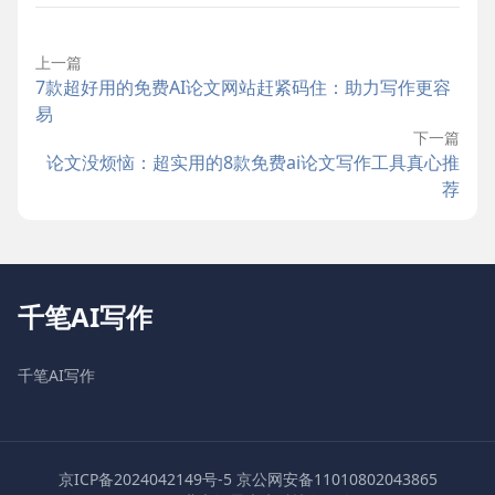
上一篇
7款超好用的免费AI论文网站赶紧码住：助力写作更容
易
下一篇
论文没烦恼：超实用的8款免费ai论文写作工具真心推
荐
千笔AI写作
千笔AI写作
京ICP备2024042149号-5
京公网安备11010802043865