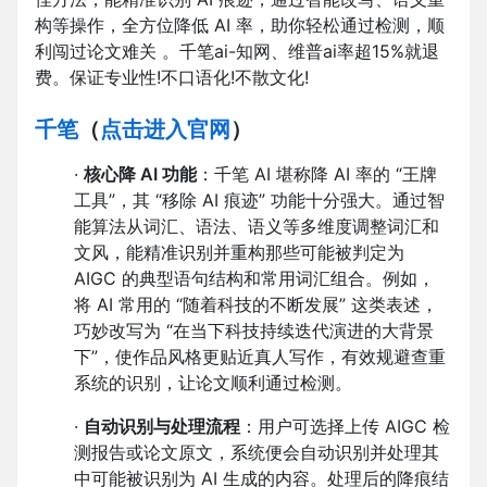
构等操作，全方位降低 AI 率，助你轻松通过检测，顺
利闯过论文难关 。
千笔ai-知网、维普ai率超15%就退
费。保证专业性!不口语化!不散文化!
千笔
（
点击进入官网
）
·
核心降 AI 功能
：千笔 AI 堪称降 AI 率的 “王牌
工具”，其 “移除 AI 痕迹” 功能十分强大。通过智
能算法从词汇、语法、语义等多维度调整词汇和
文风，能精准识别并重构那些可能被判定为
AIGC 的典型语句结构和常用词汇组合。例如，
将 AI 常用的 “随着科技的不断发展” 这类表述，
巧妙改写为 “在当下科技持续迭代演进的大背景
下”，使作品风格更贴近真人写作，有效规避查重
系统的识别，让论文顺利通过检测。
·
自动识别与处理流程
：用户可选择上传 AIGC 检
测报告或论文原文，系统便会自动识别并处理其
中可能被识别为 AI 生成的内容。处理后的降痕结