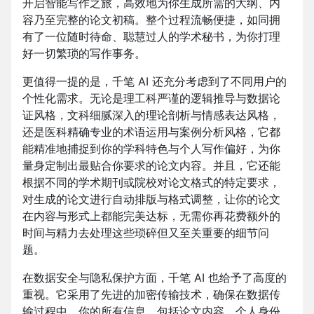
开启智能写作之旅，高效地为你生成所需的大纲、内
容乃至完整的论文初稿。整个过程流畅便捷，如同拥
有了一位随时待命、聪慧过人的学术秘书，为你打理
好一切繁琐的写作事务。
更值得一提的是，千笔 AI 还充分考虑到了不同用户的
个性化需求。无论是理工科严谨的逻辑推导与数据论
证风格，文科细腻深入的理论剖析与情感表达风格，
还是医科精确专业的术语运用与案例分析风格，它都
能精准地捕捉到你的学科特色与个人写作偏好，为你
量身定制出最贴合你要求的论文内容。并且，它还能
根据不同的学术期刊或院校对论文格式的特定要求，
对生成的论文进行自动排版与格式调整，让你的论文
在内容与形式上都能完美达标，无需你再花费额外的
时间与精力去处理这些琐碎但又至关重要的细节问
题。
在数据安全与隐私保护方面，千笔 AI 也给予了高度的
重视。它采用了先进的加密传输技术，确保在数据传
输过程中，你的所有信息，包括论文内容、个人身份