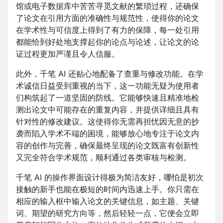
馆或电子数据库中苦苦寻觅文献的繁琐过程，还确保
了论文在引用方面的准确性与规范性，使得你的论文
在学术性与可信度上得到了有力的保障，每一处引用
都能恰到好处地支撑起你的论点与论述，让论文的论
证过程更加严谨且令人信服。
此外，千笔 AI 还贴心地配备了查重与修改功能。在学
术诚信日益受到重视的当下，这一功能无疑为使用者
们构筑起了一道坚固的防线。它能够快速且精准地检
测出论文中可能存在的重复内容，并提供详细且具有
针对性的修改建议。这使得你无需再担忧因无意的抄
袭而陷入学术不端的困境，能够放心地专注于论文内
容的创作与完善，确保最终呈现的论文既富有创新性
又完全符合学术规范，顺利通过各类审核与检测。
千笔 AI 的操作界面设计得极为简洁友好，哪怕是初次
接触的新手也能在极短的时间内迅速上手。你只需在
相应的输入框中输入论文的关键信息，如主题、关键
词、期望的研究方向等，然后轻轻一点，它便会立即