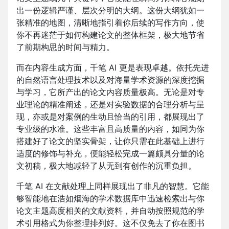
出一份逻辑严谨、层次分明的大纲。这份大纲犹如一
张精准的地图，清晰地指引着你后续的写作方向，使
你不再迷茫于如何构建论文的整体框架，极大地节省
了前期构思的时间与精力。
而在内容生成方面，千笔 AI 更是表现卓越。依托先进
的自然语言处理技术以及对海量学术资源的深度挖掘
与学习，它所产出的论文内容质量极高。无论是对专
业理论的精准阐述，还是对实验数据的合理分析与呈
现，亦或是对案例的生动且恰当的引用，都展现出了
专业级的水准。这些丰富且高质量的内容，如同为你
搭建好了论文的坚实骨架，让你只需在此基础上进行
适度的修饰与补充，便能轻松完成一篇颇具分量的论
文初稿，极大地减轻了从无到有创作的沉重负担。
千笔 AI 在文献处理上同样展现出了非凡的智慧。它能
够智能地在浩如烟海的学术数据库中迅速检索出与你
论文主题高度相关的文献资料，并自动按照规范的学
术引用格式为你整理排列好。这不仅免去了你在图书