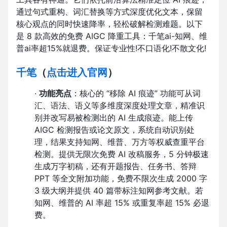
通过句式重构、词汇替换等方式深度优化文本，保留
核心观点的同时快速降率，轻松破解检测难题。以下
是 8 款高效的免费 AIGC 降重工具：千笔ai-知网、维
普ai率超15%就退费。保证专业性!不口语化!不散文化!
千笔
（
点击进入官网
）
·
功能亮点
：核心的 “移除 AI 痕迹” 功能可从词
汇、语法、语义等多维度深度处理文章，精准识
别并改写易被检测出的 AI 生成痕迹。能上传
AIGC 检测报告或论文原文，系统自动识别处
理，结果支持知网、维普、万方等权威查重平台
检测。提供无限次免费 AI 改稿服务，5 分钟极速
生成万字初稿，还有开题报告、任务书、答辩
PPT 等全文附加功能，免费不限次生成 2000 字
3 级大纲并提供 40 篇带标注知网参考文献。若
知网、维普的 AI 率超 15% 或重复率超 15% 必退
费。