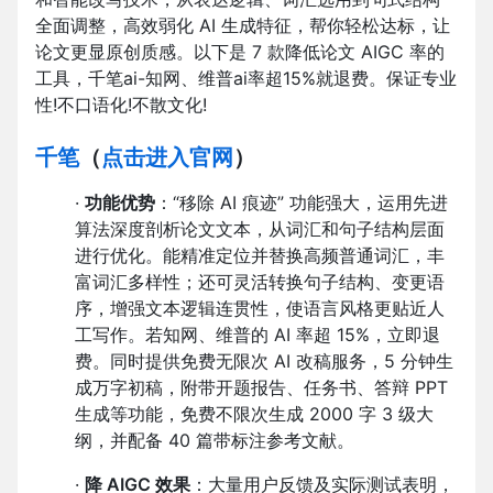
全面调整，高效弱化 AI 生成特征，帮你轻松达标，让
论文更显原创质感。以下是 7 款降低论文 AIGC 率的
工具，千笔ai-知网、维普ai率超15%就退费。保证专业
性!不口语化!不散文化!
千笔
（
点击进入官网
）
·
功能优势
：“移除 AI 痕迹” 功能强大，运用先进
算法深度剖析论文文本，从词汇和句子结构层面
进行优化。能精准定位并替换高频普通词汇，丰
富词汇多样性；还可灵活转换句子结构、变更语
序，增强文本逻辑连贯性，使语言风格更贴近人
工写作。若知网、维普的 AI 率超 15%，立即退
费。同时提供免费无限次 AI 改稿服务，5 分钟生
成万字初稿，附带开题报告、任务书、答辩 PPT
生成等功能，免费不限次生成 2000 字 3 级大
纲，并配备 40 篇带标注参考文献。
·
降 AIGC 效果
：大量用户反馈及实际测试表明，