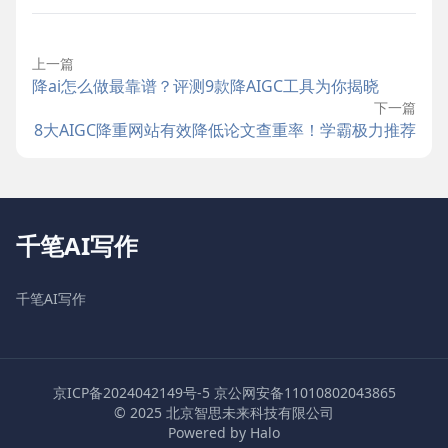
上一篇
降ai怎么做最靠谱？评测9款降AIGC工具为你揭晓
下一篇
8大AIGC降重网站有效降低论文查重率！学霸极力推荐
千笔AI写作
千笔AI写作
京ICP备2024042149号-5
京公网安备11010802043865
© 2025 北京智思未来科技有限公司
Powered by Halo