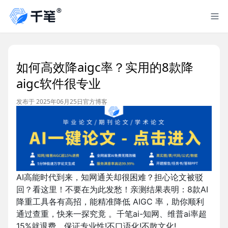
如何高效降aigc率？实用的8款降
aigc软件很专业
发布于 2025年06月25日
官方博客
AI高能时代到来，知网通关却很困难？担心论文被驳
回？看这里！不要在为此发愁！亲测结果表明：8款AI
降重工具各有高招，能精准降低 AIGC 率，助你顺利
通过查重，快来一探究竟 。千笔ai-知网、维普ai率超
15%就退费。保证专业性!不口语化!不散文化!