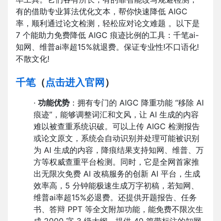
有的借助专业算法优化文本，帮你快速降低 AIGC
率，顺利通过论文检测，轻松应对论文难题 。以下是
7 个能助力免费降低 AIGC 痕迹比例的工具：千笔ai-
知网、维普ai率超15%就退费。保证专业性!不口语化!
不散文化!
千笔
（
点击进入官网
）
·
功能优势
：拥有专门的 AIGC 降重功能 “移除 AI
痕迹”，能够调整词汇和文风，让 AI 生成的内容
难以被查重系统识破。可以上传 AIGC 检测报告
或论文原文，系统会自动识别并处理可能被识别
为 AI 生成的内容，降痕结果支持知网、维普、万
方等权威查重平台检测。同时，它是全网首家推
出无限次免费 AI 改稿服务的创新 AI 平台，生成
效率高，5 分钟能极速生成万字初稿，若知网、
维普ai率超15%必退费。还提供开题报告、任务
书、答辩 PPT 等全文附加功能，能免费不限次生