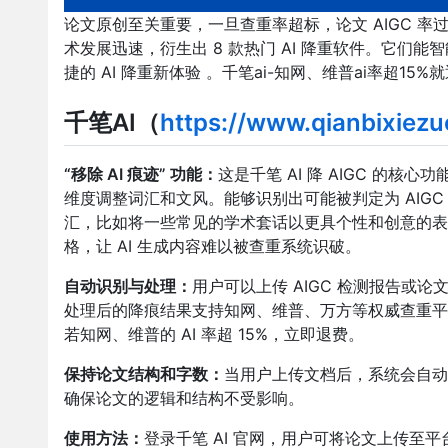
论文原创至关重要，一旦查重率超标，论文 AIGC 率
术发展迅速，衍生出 8 款热门 AI 降重软件。它
捷的 AI 降重新体验 。千笔ai-知网、维普ai率超15
千笔AI（
https://www.qianbixiez
“移除 AI 痕迹” 功能：
这是千笔 AI 降 AIGC 的
维度调整词汇和文风。能够识别出可能被判定为 AIG
汇，比如将一些常见的学术套话以更具个性和创意的表
格，让 AI 生成内容难以被查重系统识破。
自动识别与处理：
用户可以上传 AIGC 检测报告或
处理后的降痕结果支持知网、维普、万方等权威查重平
若知网、维普的 AI 率超 15%，立即退费。
保持论文结构和字数：
当用户上传文档后，系统会自动
确保论文的逻辑和结构不受影响。
使用方法：
登录千笔 AI 官网，
用户可将论文上传至平