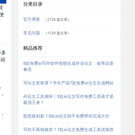
分类目录
技
便
官方博客
（2726 篇文章）
常见问题
（1539 篇文章）
）
精品推荐
等多
换词
8款免费ai写作软件智能生成毕业论文：效率品质
兼优
写论文更靠谱？学长严选7款免费ai论文生成网站
，
，
AI论文工具测评！9款ai论文写作免费工具谁才是
最强王者？
数，
想思路创新？8款ai论文助手免费帮你完成大作
写作不再艰难质？7款ai论文免费生成工具优推荐