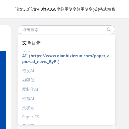
论文3.0
论文4.0
降AIGC率
降重复率
降重复率(英)
格式精修
文章目录
千笔
AI（https://www.qianbixiezuo.com/paper_aigc?
pic=ad_news_ByPl）
笔灵AI
AI即创
爱制作AI
橙篇AI
文状元
Paper ES
早标网