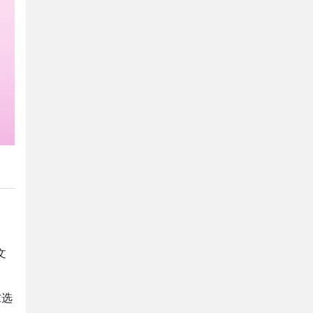
。
文
求选