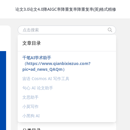
论文3.0
论文4.0
降AIGC率
降重复率
降重复率(英)
格式精修
文章目录
千笔AI学术助手
（https://www.qianbixiezuo.com?
pic=ad_news_QAQm）
宙语 Cosmos AI 写作工具
句心 AI 论文助手
文思助手
小莫写作
小黑狗 AI