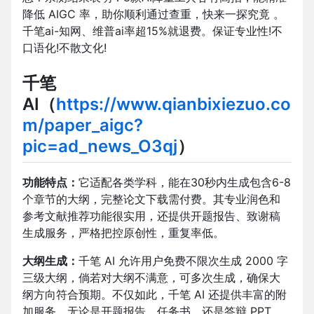
降低 AIGC 率，助你顺利通过查重，快来一探究竟 。
千笔ai-知网、维普ai率超15%就退费。保证专业性!不
口语化!不散文化!
千笔
AI（
https://www.qianbixiezuo.co
m/paper_aigc?
pic=ad_news_O3qj
）
功能特点：
它适配各类学科，能在30秒内生成包含6-8
个章节的大纲，完整论文下载需付费。其专业润色和
参考文献推荐功能很实用，还提供开题报告、致谢稿
生成服务，严格把控原创性，重复率低。​
大纲生成：
千笔 AI 允许用户免费不限次生成 2000 字
三级大纲，倘若对大纲不满意，可多次生成，确保大
纲方向符合预期。不仅如此，千笔 AI 还提供丰富的附
加服务，无论是开题报告、任务书，还是答辩 PPT，