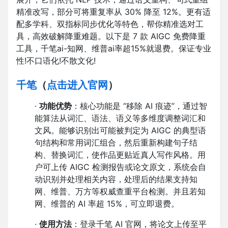
精准改写，部分可将重复率从 30% 降至 12%。更有适
配多学科、双指标同步优化等特色，帮你精准选对工
具，高效破解降重难题。以下是 7 款 AIGC 免费降重
工具，千笔ai-知网、维普ai率超15%就退费。保证专业
性!不口语化!不散文化!
千笔
（
点击进入官网
）
·
功能优势
：核心功能是 “移除 AI 痕迹”，通过智
能算法从词汇、语法、语义等多维度调整词汇和
文风。能够识别出可能被判定为 AIGC 的典型语
句结构和常用词汇组合，然后重新构建句子结
构、替换词汇，使作品更贴近真人写作风格。用
户可上传 AIGC 检测报告或论文原文，系统会自
动识别并处理相关内容，处理后的结果支持知
网、维普、万方等权威查重平台检测。并且若知
网、维普的 AI 率超 15%，可立即退费。
·
使用方法
：登录千笔 AI 官网，将论文上传至平