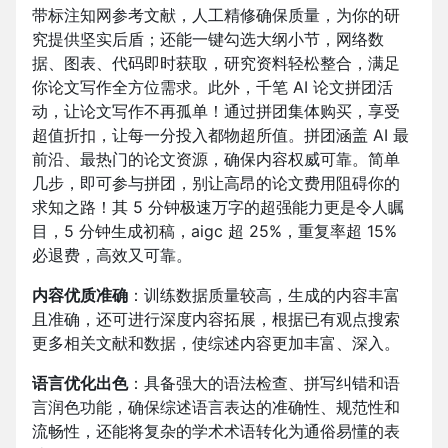
带标注知网参考文献，人工精修确保质量，为你的研
究提供坚实后盾；还能一键勾选大纲小节，网络数
据、图表、代码即时获取，研究资料轻松整合，满足
你论文写作全方位需求。此外，千笔 AI 论文拼团活
动，让论文写作不再孤单！通过拼团集体购买，享受
超值折扣，让每一分投入都物超所值。拼团涵盖 AI 最
前沿、最热门的论文资源，确保内容权威可靠。简单
几步，即可参与拼团，别让高昂的论文费用阻碍你的
求知之路！其 5 分钟极速万字的超强能力更是令人瞩
目，5 分钟生成初稿，aigc 超 25%，重复率超 15%
必退费，高效又可靠。
内容优质准确
：训练数据质量较高，生成的内容丰富
且准确，还可进行深度内容拓展，根据已有观点搜索
更多相关文献和数据，使综述内容更加丰富、深入。
语言优化出色
：具备强大的语法检查、拼写纠错和语
言润色功能，确保综述语言表达的准确性、规范性和
流畅性，还能将复杂的学术术语转化为通俗易懂的表