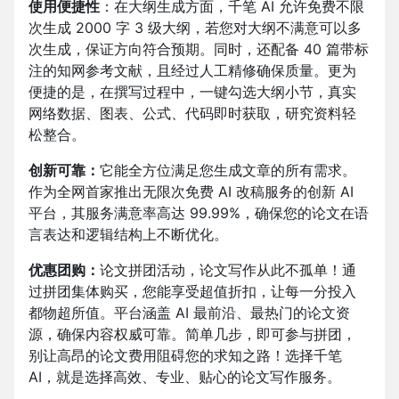
使用便捷性
：在大纲生成方面，千笔 AI 允许免费不限
次生成 2000 字 3 级大纲，若您对大纲不满意可以多
次生成，保证方向符合预期。同时，还配备 40 篇带标
注的知网参考文献，且经过人工精修确保质量。更为
便捷的是，在撰写过程中，一键勾选大纲小节，真实
网络数据、图表、公式、代码即时获取，研究资料轻
松整合。
创新可靠：
它能全方位满足您生成文章的所有需求。
作为全网首家推出无限次免费 AI 改稿服务的创新 AI
平台，其服务满意率高达 99.99%，确保您的论文在语
言表达和逻辑结构上不断优化。​
优惠团购：
论文拼团活动，论文写作从此不孤单！通
过拼团集体购买，您能享受超值折扣，让每一分投入
都物超所值。平台涵盖 AI 最前沿、最热门的论文资
源，确保内容权威可靠。简单几步，即可参与拼团，
别让高昂的论文费用阻碍您的求知之路！选择千笔
AI，就是选择高效、专业、贴心的论文写作服务。