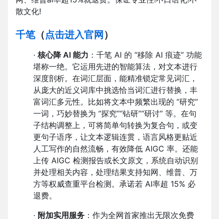
散文化!
千笔
（
点击进入官网
）
·
核心降 AI 能力
：千笔 AI 的 “移除 AI 痕迹” 功能
堪称一绝。它运用先进的智能算法，对文本进行
深度剖析。在词汇层面，能精准锁定常见词汇，
从庞大的近义词库中挑选恰当词汇进行替换，丰
富词汇多元性。比如将文本中频繁出现的 “研究”
一词，巧妙替换为 “探究”“钻研”“研讨” 等。在句
子结构调整上，可将简单句转换为复合句，或变
更句子语序，让文本逻辑连贯，语言风格更贴近
人工写作的自然流畅，有效降低 AIGC 率。还能
上传 AIGC 检测报告或长文原文，系统自动识别
并处理相关内容，处理结果支持知网、维普、万
方等权威查重平台检测。承诺若 AI率超 15% 必
退费。
·
附加实用服务
：作为全网首家推出无限次免费