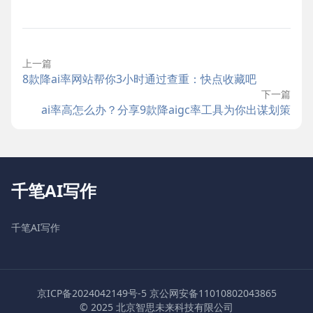
上一篇
8款降ai率网站帮你3小时通过查重：快点收藏吧
下一篇
ai率高怎么办？分享9款降aigc率工具为你出谋划策
千笔AI写作
千笔AI写作
京ICP备2024042149号-5
京公网安备11010802043865
© 2025 北京智思未来科技有限公司