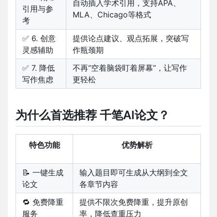
自动插入学术引用，支持APA、
引用与参
MLA、Chicago等格式
考
✅ 6. 创意
提供论点建议、观点拓展，突破写
灵感辅助
作瓶颈期
✅ 7. 降低
不再“空着脑袋盯着屏幕”，让写作
写作焦虑
更轻松
为什么首选推荐
千笔AI论文
？
特色功能
优势解析
📝 一键生成
输入题目即可生成从大纲到全文
论文
各章节内容
🔁 免费降重
提供不限次免费降重，提升原创
服务
率，降低查重压力