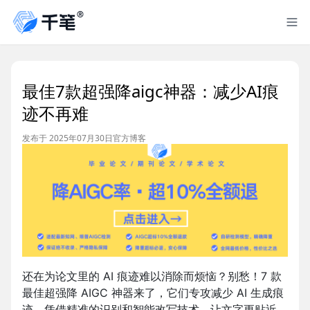
最佳7款超强降aigc神器：减少AI痕
迹不再难
发布于 2025年07月30日
官方博客
还在为论文里的 AI 痕迹难以消除而烦恼？别愁！7 款
最佳超强降 AIGC 神器来了，它们专攻减少 AI 生成痕
迹，凭借精准的识别和智能改写技术，让文字更贴近