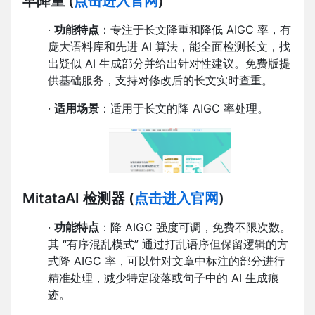
早降重 (
点击进入官网
)
·
功能特点
：专注于长文降重和降低 AIGC 率，有
庞大语料库和先进 AI 算法，能全面检测长文，找
出疑似 AI 生成部分并给出针对性建议。免费版提
供基础服务，支持对修改后的长文实时查重。
·
适用场景
：适用于长文的降 AIGC 率处理。
MitataAI 检测器 (
点击进入官网
)
·
功能特点
：降 AIGC 强度可调，免费不限次数。
其 “有序混乱模式” 通过打乱语序但保留逻辑的方
式降 AIGC 率，可以针对文章中标注的部分进行
精准处理，减少特定段落或句子中的 AI 生成痕
迹。