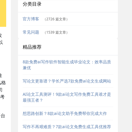
分类目录
官方博客
（2726 篇文章）
常见问题
（1539 篇文章）
改
以
精品推荐
8款免费ai写作软件智能生成毕业论文：效率品质
兼优
准
写论文更靠谱？学长严选7款免费ai论文生成网站
风格
初
AI论文工具测评！9款ai论文写作免费工具谁才是
参考
最强王者？
想思路创新？8款ai论文助手免费帮你完成大作
平台
写作不再艰难质？7款ai论文免费生成工具优推荐