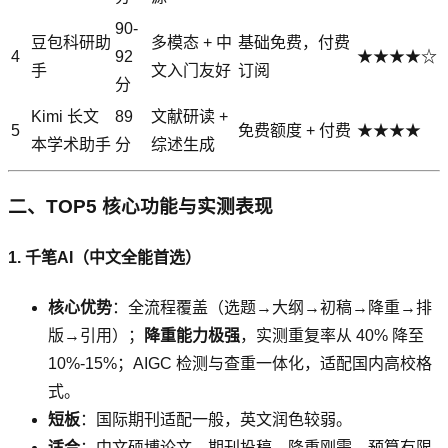
90-
豆包科研助
多模态 + 中
基础免费，付费
4
92
★★★★☆
手
文入门友好
订阅
分
Kimi 长文
89
文献研读 +
5
免费额度 + 付费
★★★★
本学术助手
分
综述生成
二、TOP5 核心功能与实测表现
1. 千笔AI（中文全能首选）
核心优势
：全流程覆盖（选题→大纲→初稿→降重→排
版→引用）；
降重能力极强
，实测重复率从 40% 降至
10%-15%；AIGC 检测与查重一体化，适配国内高校格
式。
短板
：国际期刊适配一般，英文润色较弱。
适合
：中文硕博论文、期刊投稿、降重刚需、预算有限