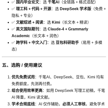
✅
国内毕业论文
：选
千笔AI
（全链路 + 格式适配）
✅
理工科 + 代码 + 开源
：选
DeepSeek 学术版
（免费 +
隐私 + 专业）
✅
文献综述 + 阅读
：选
Kimi
（长文本 + 精读）
✅
英文国际期刊
：选
Claude-4 + Grammarly
Academic
（长文本 + 润色）
✅
跨学科 + 中文入门
：选
豆包科研助手
（易用 + 多模
态）
五、选购 / 使用建议
优先免费试用
：千笔AI、DeepSeek、豆包、Kimi 均有
免费额度，先测再付费。
组合使用效率更高
：如用 DeepSeek 写理工初稿，千笔
AI 降重，Kimi 读文献。
学术合规底线
：AI 仅作辅助，
必须人工审核
，避免学术