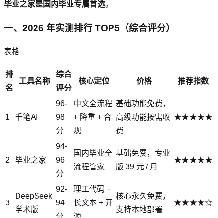
毕业之家是国内毕业专属首选
。
一、2026 年实测排行 TOP5（综合评分）
表格
排
综合
工具名称
核心定位
价格
推荐指数
名
评分
96-
中文全流程
基础功能免费，
1
千笔AI
98
+ 降重 + 合
高级功能按需收
★★★★★
分
规
费
94-
国内毕业全
基础免费，专业
2
毕业之家
96
★★★★★
流程管家
版 39 元 / 月
分
92-
理工代码 +
DeepSeek
核心永久免费，
3
94
长文本 + 开
★★★★☆
学术版
支持本地部署
分
源