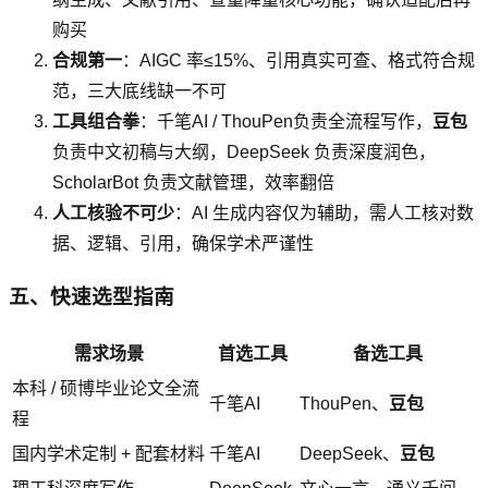
购买
合规第一
：AIGC 率≤15%、引用真实可查、格式符合规
范，三大底线缺一不可
工具组合拳
：千笔AI / ThouPen负责全流程写作，
豆包
负责中文初稿与大纲，DeepSeek 负责深度润色，
ScholarBot 负责文献管理，效率翻倍
人工核验不可少
：AI 生成内容仅为辅助，需人工核对数
据、逻辑、引用，确保学术严谨性
五、快速选型指南
需求场景
首选工具
备选工具
本科 / 硕博毕业论文全流
千笔AI
ThouPen、
豆包
程
国内学术定制 + 配套材料
千笔AI
DeepSeek、
豆包