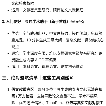
文献检索权限
适用：文献密集型研究、硕博论文文献梳理
3. 入门友好｜豆包学术助手（新手首选）⭐⭐⭐⭐☆
优势：字节跳动出品，中文理解强，操作简单；免费额
度充足，10 分钟生成三级大纲，复杂文献一键总结核心
观点
避坑：学术深度有限，难以支撑研究生级复杂研究；免
费版生成内容 AIGC 率偏高
适用：本科论文、课程论文、论文初稿辅助
三、绝对避坑清单｜这些工具别碰❌
假文献重灾区
：部分免费工具生成的参考文献
无法在知
网 / 万方检索
，直接导致论文查重不过、学术不端风
险；优先选 千笔AI、ThouPen、
豆包
等
真实文献对接工