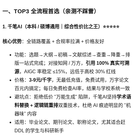
一、TOP3 全流程首选（亲测不踩雷）
1. 千笔AI（本科 / 硕博通用｜综合性价比之王）⭐⭐⭐⭐⭐
核心优势
：全链路覆盖 + 合规率拉满 + 价格友好
功能：选题→大纲→初稿→文献综述→查重→降重→排
版一站式完成；对接知网 / 万方，
引用 100% 真实可溯
源
，AIGC 率稳定 ≤15%，远低于高校 30% 红线
价格：
3-9元/千字
，无最低充值，免费试用，万字论文
百元内搞定；每日免费检查AI率，结果与学校系统一致
避坑点：拒绝低价 "万能生成" 陷阱，千笔AI坚持
学术语
料替换 + 逻辑链重排
双重技术，杜绝 AI 痕迹明显的 "机
器味" 内容
适用：毕业论文、期刊论文、职称论文，尤其适合赶
DDL 的学生与科研新手