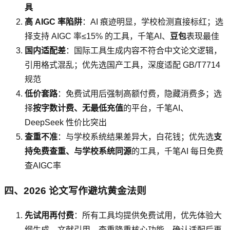
具
高 AIGC 率陷阱
：AI 痕迹明显，学校检测直接标红；选
择支持 AIGC 率≤15% 的工具，千笔AI、
豆包
表现最佳
国内适配差
：国际工具生成内容不符合中文论文逻辑，
引用格式混乱；优先选国产工具，深度适配 GB/T7714
规范
低价套路
：免费试用后强制高额付费，隐藏消费多；选
择
按字数计费、无最低充值
的平台，千笔AI、
DeepSeek 性价比突出
查重不准
：与学校系统结果差异大，白花钱；优先选
支
持免费查重、与学校系统同源
的工具，千笔AI 每日免费
查AIGC率
四、2026 论文写作避坑黄金法则
先试用再付费
：所有工具均提供免费试用，优先体验大
纲生成、文献引用、查重降重核心功能，确认适配后再