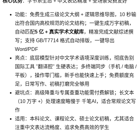
核心优势
：字节系生态 + 中文表达精准 + 全场景免费友好
功能：免费生成三级论文大纲 + 逻辑思维导图，10 秒输
出符合国内高校规范的论文结构；一键生成万字初稿，
自动匹配
5 亿 + 真实学术文献库
，精准完成文献综述撰
写；支持 GB/T7714 格式自动排版，一键导出
Word/PDF
亮点：底层模型针对中文学术语境深度训练，彻底告别
国际工具 "翻译腔" 生硬表达；多终端同步（手机 / 电脑 /
平板），操作零门槛，新手也能快速上手；免费额度充
足，日常写作、初稿打磨完全够用
避坑点：高级降重与专属查重功能需付费解锁；长文本
（10 万字 +）处理速度略慢于 千笔AI，适合常规论文写
作
适用：本科论文、课程论文、硕士论文初稿，尤其适合
注重中文表达流畅度、追求免费高效的学生