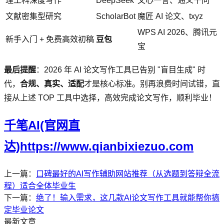
理工科深度写作
DeepSeek
文心一言、通义千问
文献密集型研究
ScholarBot
魔匠 AI 论文、txyz
WPS AI 2026、腾讯元
新手入门 + 免费高效初稿
豆包
宝
最后提醒
：2026 年 AI 论文写作工具已告别 "盲目生成" 时
代，
合规、真实、适配
才是核心标准。别再浪费时间试错，直
接从上述 TOP 工具中选择，高效完成论文写作，顺利毕业！
千笔AI(官网直
达)https://www.qianbixiezuo.com
上一篇：
口碑最好的AI写作辅助网站推荐（从选题到答辩全流
程）适合全体毕业生
下一篇：
绝了！输入需求，这几款AI论文写作工具就能帮你搞
定毕业论文
最新文章