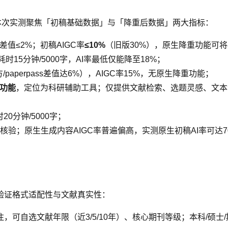
，本次实测聚焦「初稿基础数据」与「降重后数据」两大指标：
差值≤2%；初稿AIGC率
≤10%
（旧版30%），原生降重功能可将8
耗时15分钟/5000字，AI率最低仅能降至18%；
aperpass差值达6%），AIGC率15%，无原生降重功能；
重功能
，定位为科研辅助工具；仅提供文献检索、选题灵感、文本
0分钟/5000字；
验；原生生成内容AIGC率普遍偏高，实测原生初稿AI率可达7
验证格式适配性与文献真实性：
标注，可自选文献年限（近3/5/10年）、核心期刊等级；本科/