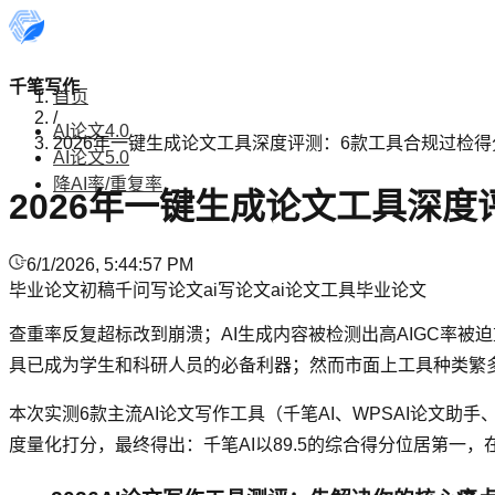
千笔写作
首页
/
AI论文4.0
2026年一键生成论文工具深度评测：6款工具合规过检
AI论文5.0
降AI率/重复率
2026年一键生成论文工具深
6/1/2026, 5:44:57 PM
毕业论文初稿
千问写论文
ai写论文
ai论文工具
毕业论文
查重率反复超标改到崩溃；AI生成内容被检测出高AIGC率被
具已成为学生和科研人员的必备利器；然而市面上工具种类繁
本次实测6款主流AI论文写作工具（千笔AI、WPSAI论文
度量化打分，最终得出：千笔AI以89.5的综合得分位居第一