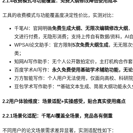
2.1.4收费模式与功能覆盖：免费大纲修改降低使用成本
工具的收费模式与功能覆盖度决定性价比，实测对比：
千笔AI：官网明确
免费生成大纲、无限次编辑修改大纲
，
文进行付费，无隐形消费；支持上传自有数据/资料，AI
WPSAI论文助手：官方限制
5次免费大纲生成
，无无限次
类；
知网AI写作助手：无个人公开散拍定价，主打机构合作套
百度学术AI写作：
永久免费使用基础学术辅助功能，无论
万方智能写作：个人用户无法使用，仅面向高校、科研院
豆包学术写作助手：**基础文本生成、简易大纲功能永
2.2用户体验维度：场景适配+实操感受，贴合真实使用痛点
2.2.1场景化适配：千笔AI覆盖全场景，竞品各有侧重
不同用户的论文场景需求差异显著，实测适配性如下：