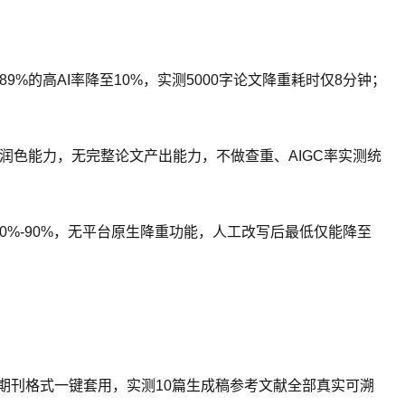
9%的高AI率降至10%，实测5000字论文降重耗时仅8分钟；
润色能力，无完整论文产出能力，不做查重、AIGC率实测统
0%-90%，无平台原生降重功能，人工改写后最低仅能降至
硕士/期刊格式一键套用，实测10篇生成稿参考文献全部真实可溯