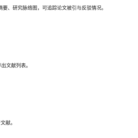
文献摘要、研究脉络图，可追踪论文被引与反驳情况。
键导出文献列表。
新文献。