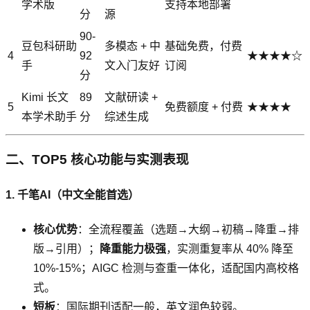
学术版
支持本地部署
分
源
90-
豆包科研助
多模态 + 中
基础免费，付费
4
92
★★★★☆
手
文入门友好
订阅
分
Kimi 长文
89
文献研读 +
5
免费额度 + 付费
★★★★
本学术助手
分
综述生成
二、TOP5 核心功能与实测表现
1. 千笔AI（中文全能首选）
核心优势
：全流程覆盖（选题→大纲→初稿→降重→排
版→引用）；
降重能力极强
，实测重复率从 40% 降至
10%-15%；AIGC 检测与查重一体化，适配国内高校格
式。
短板
：国际期刊适配一般，英文润色较弱。