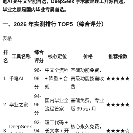
笔AI 是中文全能首选，DeepSeek 学术版是理工开源首选，
毕业之家是国内毕业专属首选
。
一、2026 年实测排行 TOP5（综合评分）
表格
排
综合
工具名称
核心定位
价格
推荐指数
名
评分
96-
中文全流程
基础功能免费，
1
千笔AI
98
+ 降重 + 合
高级功能按需收
★★★★★
分
规
费
94-
国内毕业全
基础免费，专业
2
毕业之家
96
★★★★★
流程管家
版 39 元 / 月
分
92-
理工代码 +
DeepSeek
核心永久免费，
3
94
长文本 + 开
★★★★☆