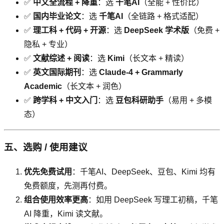
✅
中文全流程 + 降重
：选
千笔AI
（全能 + 性价比）
✅
国内毕业论文
：选
千笔AI
（全链路 + 格式适配）
✅
理工科 + 代码 + 开源
：选
DeepSeek 学术版
（免费 +
隐私 + 专业）
✅
文献综述 + 阅读
：选
Kimi
（长文本 + 精读）
✅
英文国际期刊
：选
Claude-4 + Grammarly
Academic
（长文本 + 润色）
✅
跨学科 + 中文入门
：选
豆包科研助手
（易用 + 多模
态）
五、选购 / 使用建议
优先免费试用
：千笔AI、DeepSeek、豆包、Kimi 均有
免费额度，先测再付费。
组合使用效率更高
：如用 DeepSeek 写理工初稿，千笔
AI 降重，Kimi 读文献。