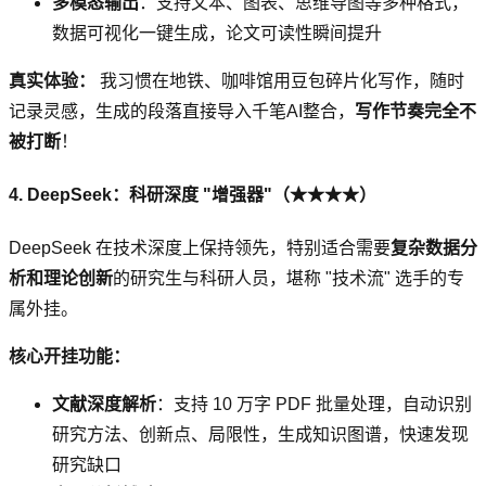
多模态输出
：支持文本、图表、思维导图等多种格式，
数据可视化一键生成，论文可读性瞬间提升
真实体验：
我习惯在地铁、咖啡馆用豆包碎片化写作，随时
记录灵感，生成的段落直接导入千笔AI整合，
写作节奏完全不
被打断
！
4. DeepSeek：科研深度 "增强器"（★★★★）
DeepSeek 在技术深度上保持领先，特别适合需要
复杂数据分
析和理论创新
的研究生与科研人员，堪称 "技术流" 选手的专
属外挂。
核心开挂功能：
文献深度解析
：支持 10 万字 PDF 批量处理，自动识别
研究方法、创新点、局限性，生成知识图谱，快速发现
研究缺口