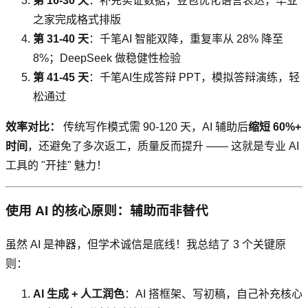
第 16-30 天
：补充实证数据，豆包优化语言表达，毕业
之家完成格式排版
第 31-40 天
：千笔AI 智能双降，重复率从 28% 降至
8%；DeepSeek 做稳健性检验
第 41-45 天
：千笔AI生成答辩 PPT，模拟答辩演练，轻
松通过
效率对比：
传统写作模式需 90-120 天，AI 辅助后
缩短 60%+
时间
，还避免了多次返工，质量反而提升 —— 这就是专业 AI
工具的 "开挂" 魅力！
使用 AI 的核心原则：辅助而非替代
虽然 AI 是神器，但学术诚信是底线！我总结了 3 个关键原
则：
AI 生成 + 人工润色
：AI 搭框架、写初稿，自己补充核心