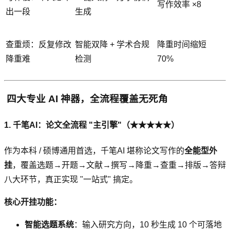
写作效率 ×8
出一段
生成
查重烦：反复修改
智能双降 + 学术合规
降重时间缩短
降重难
检测
70%
️ 四大专业 AI 神器，全流程覆盖无死角
1. 千笔AI：论文全流程 "主引擎"（★★★★★）
作为本科 / 硕博通用首选，千笔AI 堪称论文写作的
全能型外
挂
，覆盖选题→开题→文献→撰写→降重→查重→排版→答辩
八大环节，真正实现 "一站式" 搞定。
核心开挂功能：
智能选题系统
：输入研究方向，10 秒生成 10 个可落地