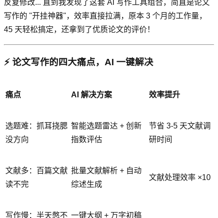
反复修改... 直到我发现了这套 AI 写作工具组合，简直是论文
写作的 "开挂神器"，效率直接拉满，原本 3 个月的工作量，
45 天轻松搞定，还拿到了优质论文的评价！
⚡ 论文写作的四大痛点，AI 一键解决
痛点
AI 解决方案
效率提升
选题难：抓耳挠腮
智能选题雷达 + 创新
节省 3-5 天文献调
没方向
指数评估
研时间
文献多：百篇文献
批量文献解析 + 自动
文献处理效率 ×10
读不完
综述生成
写作慢：半天憋不
一键大纲 + 万字初稿