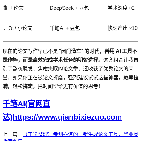
期刊论文
DeepSeek + 豆包
学术深度 ×2
开题 / 小论文
千笔AI + 豆包
快速产出 ×10
现在的论文写作早已不是 "闭门造车" 的时代，
善用 AI 工具不
是作弊，而是高效完成学术任务的明智选择
。这套组合让我告
别了熬夜脱发、焦虑失眠的论文季，还收获了优秀论文的荣
誉。如果你正在被论文折磨，强烈建议试试这些神器，
效率拉
满，轻松搞定
，把时间留给更有价值的思考！
千笔AI(官网直
达)https://www.qianbixiezuo.com
上一篇：
（干货整理）亲测靠谱的一键生成论文工具，毕业党