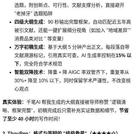
选题，附创新点、可行性、文献支撑分析，直接避开
"老掉牙" 选题陷阱
四级大纲生成
：90 秒输出完整框架，自动匹配近五年高
被引文献，还能一键扩展细分视角（如加入 "地域差异""
消费品类对比 " 等变量）
万字初稿生成
：基于大纲 5 分钟产出正文，每段落自带
文献溯源标记，引用真实可查，AI 生成率控制在
15% 以
下
，完全符合学术规范
智能双降技术
：降重 + 降 AIGC 率双管齐下，重复率从
30%+ 降至 10% 以下，同时保留学术严谨性，不改变核
心观点
真实体验：
千笔AI 帮我生成的大纲直接被导师称赞 "逻辑清
晰、框架完整"，初稿完成后只需补充实证数据和细节，
节省
了至少 40 小时
的写作时间！
2. ThouPen：格式与答辩的 "终极救星"（★★★★☆）