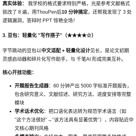
真实体验：
我学校的格式要求特别严格，光是参考文献格式
就改了 8 遍，用ThouPen后
10 分钟搞定
，还帮我发现了 3 处
逻辑漏洞，答辩时 PPT 惊艳全场！
3. 豆包：轻量化 "写作搭子"（★★★★☆）
字节跳动的豆包以
中文适配 + 轻量化设计
见长，是论文初期
灵感启动器和碎片化写作助手，与 千笔AI 形成完美互补。
核心开挂功能：
开题报告生成器
：60 分钟产出 5000 字标准开题报告，
包含研究意义、文献综述、研究方法、进度安排等完整
模块
学术话术优化
：把口语化表达转为规范学术语言（如
"这个方法很好"→"该方法具有显著优势"），内容贴近中
文核心期刊风格