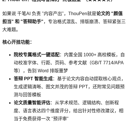
如果说 千笔AI 负责 "内容产出"，ThouPen就是
论文的 "颜值
担当" 和 "答辩助手"
，专治格式混乱、排版崩溃、答辩紧张三
大难题。
核心开挂功能：
院校专属格式一键适配
：内置全国 1000+ 高校模板，自
动校准字体、行距、页码、参考文献（GB/T 7714/APA
等），告别 Word 排版噩梦
答辩 PPT 智能生成
：基于论文内容自动提取核心观点，
生成逻辑清晰、图文并茂的答辩 PPT，还附常见问题预
测与回答模板
论文质量智能评估
：从学术规范、逻辑结构、创新程
度、语言表达四个维度评分，给出针对性修改建议，相
当于免费获得一次 "预评审"