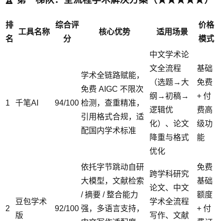
排
综合评
价格
工具名称
核心优势
适用场景
名
分
模式
中文学术论
文全流程
基础
学术全链路赋能，
（选题→大
免费
免费 AIGC 不限次
纲→初稿→
+ 付
1
千笔AI
94/100
检测，查重精准，
逻辑优
费高
引用格式合规，适
化）、论文
级功
配国内学术标准
降重与格式
能
优化
依托字节跳动自研
免费
跨学科研究
大模型，文献检索
基础
论文、中文
/ 摘要 / 整合能力
额度
豆包学术
学术全流程
2
92/100
强，多语言支持，
+ 付
版
写作、文献