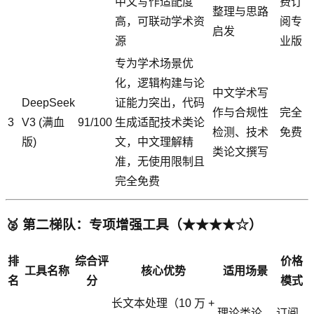
中文写作适配度
费订
整理与思路
高，可联动学术资
阅专
启发
源
业版
专为学术场景优
化，逻辑构建与论
中文学术写
DeepSeek
证能力突出，代码
作与合规性
完全
3
V3 (满血
91/100
生成适配技术类论
检测、技术
免费
版)
文，中文理解精
类论文撰写
准，无使用限制且
完全免费
🥈 第二梯队：专项增强工具（★★★★☆）
排
综合评
价格
工具名称
核心优势
适用场景
名
分
模式
长文本处理（10 万 +
理论类论
订阅