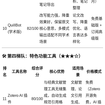
析、笔记
月）
笔记导出
整理
改写能力强，降重
论文改
免费基
效果好，保留原文
写、降重
QuillBot
础版 +
10
82/100
核心意思，多模式
优化、语
(学术版)
订阅高
输出适配不同学术
言表达多
级版
场景
样化
🛠️ 第四梯队：特色功能工具（★★★☆）
排
综合评
适用场
工具名称
核心优势
价格模式
名
分
景
与经典文献管
文献管
免费
理工具无缝集
理、论
（Zotero
Zotero AI 插
成，自动生成
文引用
开源免
11
80/100
件
规范引用格
生成、
费，AI 插