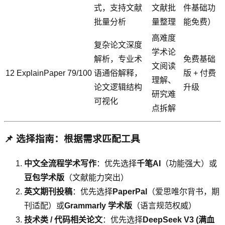
式，支持文献
文献批
件基础功
批量分析
量整理
能免费）
高难度
复杂论文深度
学术论
解析，专业术
免费基础
文阅读
12
ExplainPaper
79/100
语通俗解释，
版 + 付费
理解、
论文逻辑结构
升级
研究难
可视化
点拆解
📌 选择指南：根据需求匹配工具
中文全流程学术写作
：优先选择
千笔AI
（功能强大）或
豆包学术版
（文献能力突出）
英文期刊投稿
：优先选择
PaperPal
（爱思唯尔背书，期
刊适配）或
Grammarly 学术版
（语言规范权威）
技术类 / 代码相关论文
：优先选择
DeepSeek V3 (满血