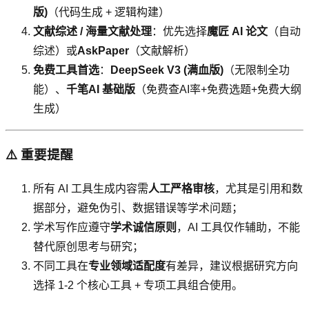
版)
（代码生成 + 逻辑构建）
文献综述 / 海量文献处理
：优先选择
魔匠 AI 论文
（自动
综述）或
AskPaper
（文献解析）
免费工具首选
：
DeepSeek V3 (满血版)
（无限制全功
能）、
千笔AI 基础版
（免费查AI率+免费选题+免费大纲
生成）
⚠️ 重要提醒
所有 AI 工具生成内容需
人工严格审核
，尤其是引用和数
据部分，避免伪引、数据错误等学术问题；
学术写作应遵守
学术诚信原则
，AI 工具仅作辅助，不能
替代原创思考与研究；
不同工具在
专业领域适配度
有差异，建议根据研究方向
选择 1-2 个核心工具 + 专项工具组合使用。