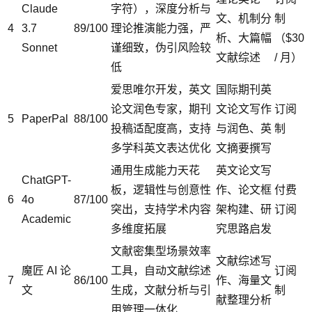
Claude
字符），深度分析与
文、机制分
制
4
3.7
89/100
理论推演能力强，严
析、大篇幅
（$30
Sonnet
谨细致，伪引风险较
文献综述
/ 月）
低
爱思唯尔开发，英文
国际期刊英
论文润色专家，期刊
文论文写作
订阅
5
PaperPal
88/100
投稿适配度高，支持
与润色、英
制
多学科英文表达优化
文摘要撰写
通用生成能力天花
英文论文写
ChatGPT-
板，逻辑性与创意性
作、论文框
付费
6
4o
87/100
突出，支持学术内容
架构建、研
订阅
Academic
多维度拓展
究思路启发
文献密集型场景效率
文献综述写
魔匠 AI 论
工具，自动文献综述
订阅
7
86/100
作、海量文
文
生成，文献分析与引
制
献整理分析
用管理一体化