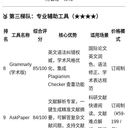
🥉 第三梯队：专业辅助工具（★★★★）
排
综合评
价格模
工具名称
核心优势
适用场景
名
分
式
国际论文
英文语法纠错权
英文润
威，学术风格优
Grammarly
色、语法
8
85/100
化，集成
订阅制
(学术版)
修正、学
Plagiarism
术表达规
Checker 查重功能
范
科研文献
文献解析专家，一
快速阅
订阅制
键生成精准文献摘
读、文献
（¥59-
9
AskPaper
84/100
要，可解答复杂文
难点解
199 /
献问题，支持文献