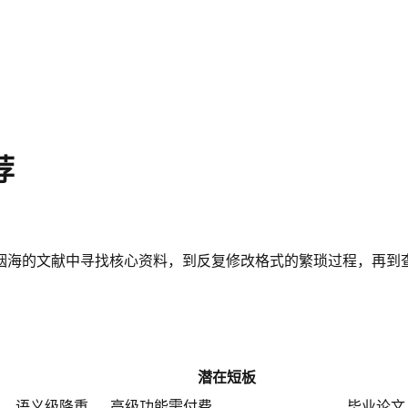
荐
烟海的文献中寻找核心资料，到反复修改格式的繁琐过程，再到
潜在短板
规、语义级降重
高级功能需付费
毕业论文