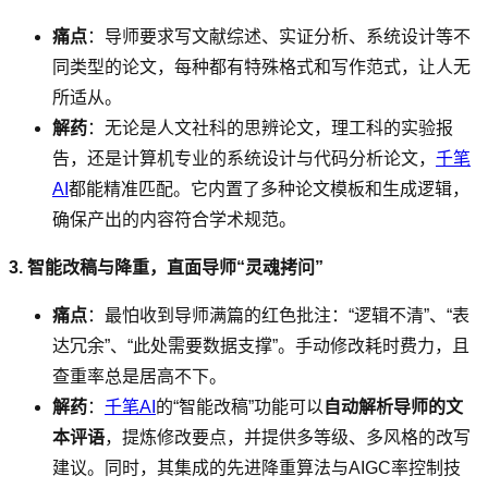
痛点
：导师要求写文献综述、实证分析、系统设计等不
同类型的论文，每种都有特殊格式和写作范式，让人无
所适从。
解药
：无论是人文社科的思辨论文，理工科的实验报
告，还是计算机专业的系统设计与代码分析论文，
千笔
AI
都能精准匹配。它内置了多种论文模板和生成逻辑，
确保产出的内容符合学术规范。
3. 智能改稿与降重，直面导师“灵魂拷问”
痛点
：最怕收到导师满篇的红色批注：“逻辑不清”、“表
达冗余”、“此处需要数据支撑”。手动修改耗时费力，且
查重率总是居高不下。
解药
：
千笔AI
的“智能改稿”功能可以
自动解析导师的文
本评语
，提炼修改要点，并提供多等级、多风格的改写
建议。同时，其集成的先进降重算法与AIGC率控制技