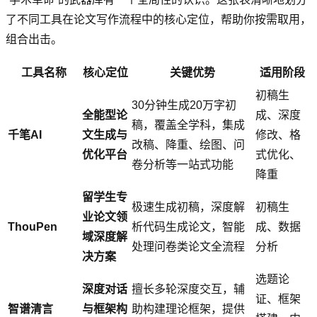
了不同工具在论文写作流程中的核心定位，帮助你按需取用，
组合出击。
工具名称
核心定位
关键优势
适用阶段
初稿生
30分钟生成20万字初
全能型论
成、深度
稿，覆盖全学科，集成
千笔AI
文生成与
修改、格
改稿、降重、绘图、问
优化平台
式优化、
卷分析等一站式功能
降重
留学生专
极速生成初稿，深度解
初稿生
业论文领
ThouPen
析代码生成论文，智能
成、数据
域深度解
处理问卷类论文全流程
分析
决方案
选题论
深度对话
擅长多轮深度交互，辅
证、框架
智谱清言
与框架构
助构建理论框架，提供