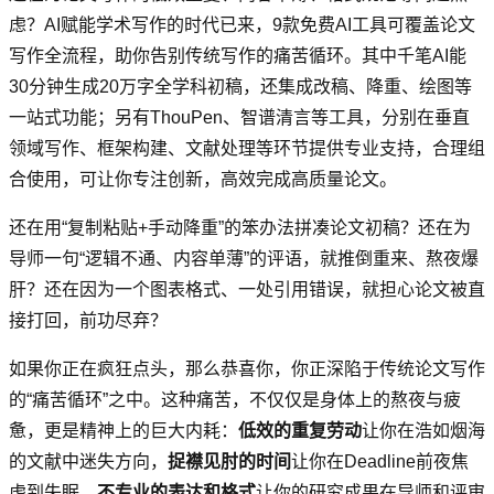
虑？AI赋能学术写作的时代已来，9款免费AI工具可覆盖论文
写作全流程，助你告别传统写作的痛苦循环。其中千笔AI能
30分钟生成20万字全学科初稿，还集成改稿、降重、绘图等
一站式功能；另有ThouPen、智谱清言等工具，分别在垂直
领域写作、框架构建、文献处理等环节提供专业支持，合理组
合使用，可让你专注创新，高效完成高质量论文。
还在用“复制粘贴+手动降重”的笨办法拼凑论文初稿？还在为
导师一句“逻辑不通、内容单薄”的评语，就推倒重来、熬夜爆
肝？还在因为一个图表格式、一处引用错误，就担心论文被直
接打回，前功尽弃？
如果你正在疯狂点头，那么恭喜你，你正深陷于传统论文写作
的“痛苦循环”之中。这种痛苦，不仅仅是身体上的熬夜与疲
惫，更是精神上的巨大内耗：
低效的重复劳动
让你在浩如烟海
的文献中迷失方向，
捉襟见肘的时间
让你在Deadline前夜焦
虑到失眠，
不专业的表达和格式
让你的研究成果在导师和评审