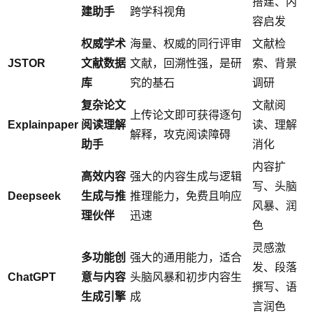
搭建、内
建助手
跨学科视角
容启发
权威学术
海量、权威的同行评审
文献检
JSTOR
文献数据
文献，回溯性强，是研
索、背景
库
究的基石
调研
复杂论文
文献阅
上传论文即可获得逐句
Explainpaper
阅读理解
读、理解
解释，攻克阅读障碍
助手
消化
内容扩
高效内容
强大的内容生成与逻辑
写、头脑
Deepseek
生成与推
推理能力，免费且响应
风暴、润
理伙伴
迅速
色
灵感激
多功能创
强大的通用能力，适合
发、段落
ChatGPT
意与内容
头脑风暴和初步内容生
撰写、语
生成引擎
成
言润色