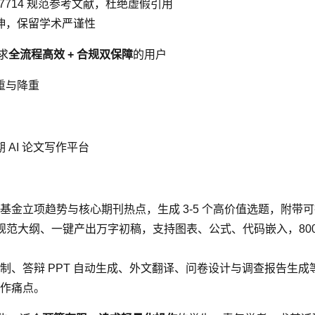
 7714 规范参考文献，杜绝虚假引用
义延伸，保留学术严谨性
求
全流程高效 + 合规双保障
的用户
重与降重
AI 论文写作平台
基金立项趋势与核心期刊热点，生成 3-5 个高价值选题，附
范大纲、一键产出万字初稿，支持图表、公式、代码嵌入，8000
制、答辩 PPT 自动生成、外文翻译、问卷设计与调查报告生
作痛点。