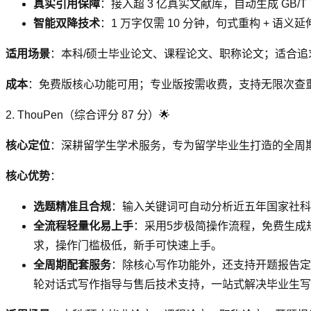
真实引用保障
：接入超 3 亿真实文献库，自动生成 GB/T
智能双降技术
：1 万字仅需 10 分钟，句式重构 + 语
适用场景
：本科/硕士毕业论文、课程论文、职称论文；适合追
成本
：免费版核心功能可用；专业版按需收费，支持无限次查
2. ThouPen（综合评分 87 分）🌟
核心定位
：深耕留学生学术服务，专为留学毕业生打造的全周期 
核心优势
：
选题精准且合规
：输入关键词可自动分析近五年国家社科
全流程轻量化易上手
：采用5步极简操作流程，免费生成规
求，操作门槛极低，新手可快速上手。
全周期配套服务
：除核心写作功能外，还支持开题报告定
轮对话式写作指导与售后技术支持，一站式解决毕业生写