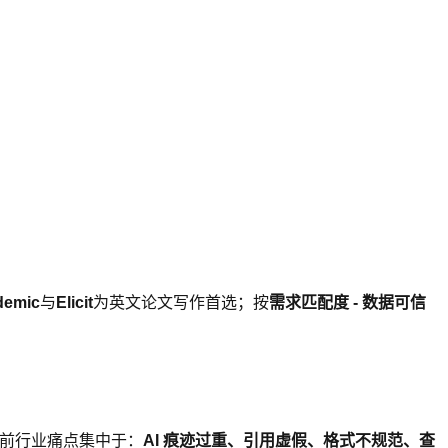
demic
与
Elicit
为英文论文写作首选；按
需求匹配度 - 数据可信
前行业痛点集中于：
AI 痕迹过重、引用虚假、格式不规范、查