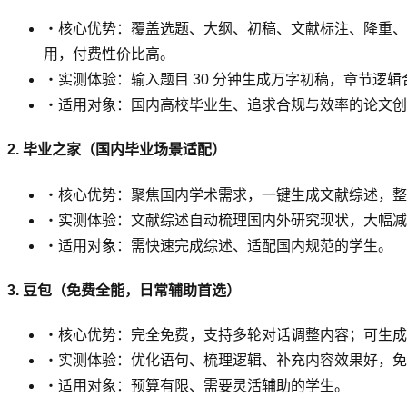
・核心优势：覆盖选题、大纲、初稿、文献标注、降重、排版全
用，付费性价比高。
・实测体验：输入题目 30 分钟生成万字初稿，章节逻
・适用对象：国内高校毕业生、追求合规与效率的论文创
2. 毕业之家（国内毕业场景适配）
・核心优势：聚焦国内学术需求，一键生成文献综述，整合知
・实测体验：文献综述自动梳理国内外研究现状，大幅减
・适用对象：需快速完成综述、适配国内规范的学生。
3. 豆包（免费全能，日常辅助首选）
・核心优势：完全免费，支持多轮对话调整内容；可生成
・实测体验：优化语句、梳理逻辑、补充内容效果好，免
・适用对象：预算有限、需要灵活辅助的学生。