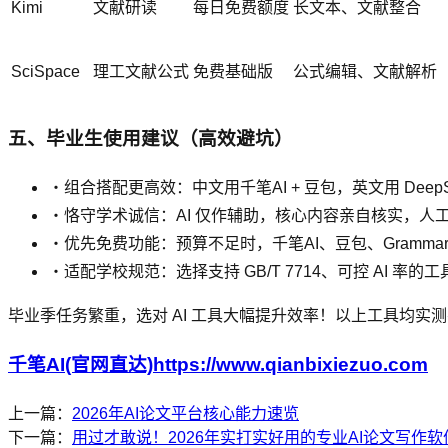
Kimi
文献研读
每日免费额度
长文本、文献整合
SciSpace
理工文献公式
免费基础版
公式编辑、文献解析
五、毕业生使用建议（高效避坑）
・组合搭配更高效：中文用千笔AI + 豆包，英文用 DeepSeek
・恪守学术诚信：AI 仅作辅助，核心内容亲自核实，人工
・优先免费功能：预算不足时，千笔AI、豆包、Grammar
・适配学校规范：选择支持 GB/T 7714、可控 AI 率
毕业季任务繁重，选对 AI 工具大幅提升效率！以上工具均实
千笔AI(官网直达)https://www.qianbixiezuo.com
上一篇：
2026年AI论文平台核心能力速览
下一篇：
用过才敢说！2026年实打实好用的专业AI论文写作软