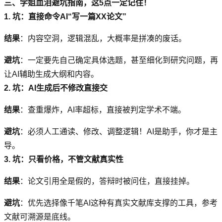
三、学姐血泪避坑指南，这5点一定记住！
1. 坑：直接命令AI“写一篇XX论文”
结果
：内容空洞，逻辑混乱，大概率是拼凑的废话。
避坑
：一定要先自己确定具体选题，甚至细化到研究问题，再
让AI辅助生成大纲和内容。
2. 坑：AI生成后不修改直接交
结果
：查重爆炸，AI率超标，直接被判定学术不端。
避坑
：必须人工通读、修改、调整逻辑！AI是助手，你才是主
导。
3. 坑：只看价格，不管文献真实性
结果
：论文引用全是假的，答辩时被问住，直接挂掉。
避坑
：优先选择像千笔AI这种有真实文献库支撑的工具，参考
文献可溯源是底线。