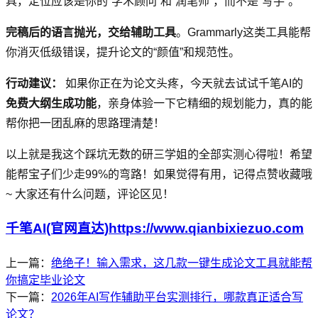
具，定位应该是你的“学术顾问”和“润笔师”，而不是“写手”。
完稿后的语言抛光，交给辅助工具
。Grammarly这类工具能帮
你消灭低级错误，提升论文的“颜值”和规范性。
行动建议：
如果你正在为论文头疼，今天就去试试千笔AI的
免费大纲生成功能
，亲身体验一下它精细的规划能力，真的能
帮你把一团乱麻的思路理清楚！
以上就是我这个踩坑无数的研三学姐的全部实测心得啦！希望
能帮宝子们少走99%的弯路！如果觉得有用，记得点赞收藏哦
~ 大家还有什么问题，评论区见！
千笔AI(官网直达)https://www.qianbixiezuo.com
上一篇：
绝绝子！输入需求，这几款一键生成论文工具就能帮
你搞定毕业论文
下一篇：
2026年AI写作辅助平台实测排行，哪款真正适合写
论文？