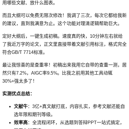
用哪些文献、放什么图表。
而且大纲可以免费无限次修改！我调了三次，每次它都给我新
的建议，直到我满意为止。这个功能对理清逻辑帮助巨大。
定好大纲后，一键生成初稿。速度真的快，10分钟左右就给
了我近万字的论文，正文里直接带着文献引用标注，格式完全
符合GB/T 7714标准。
最让我惊喜的是查重率！初稿出来我用它自带的查重一测，居
然只有7.2%，AIGC率9.5%。比我之前用其他工具动辄
30%+强太多了！
实测优点总结：
文献牛
：3亿+真文献打底，内容扎实，参考文献还能自
选年限和期刊等级。
效率高
：全流程闭环，从选题到答辩PPT一站式搞定，