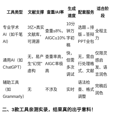
生成
适合阶
工具类型
文献支撑
查重/AI率
配套服务
速度
段
10分
专业学术
3亿+真实
选题→排
查重≤8%，
钟万
全程主
AI（如千笔
文献库，
版→答辩
AIGC≤10%
字初
力
AI）
可溯源
PPT全包
稿
快，
仅限灵
无，易产
查重率高，
无，需自
通用AI（如
但需
感启
生“幻觉”
AIGC率极
行处理格
ChatGPT）
多次
发、语
虚构
高
式、文献
调试
言润色
辅助工具
语法检
完稿后
（如
无
不涉及
实时
查、格式
润色
Grammarly）
调整
二、3款工具亲测实录，结果真的出乎意料！