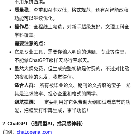
不用东拼西凑。
质量稳
：查重和AI率双低，格式规范，还有AI智能改稿
功能可以继续优化。
操作易
：全程线上勾选，对新手超级友好，文理工科全
学科覆盖。
需要注意的点：
它是专业工具，需要你输入明确的选题、专业等信息，
不能像ChatGPT那样天马行空聊天。
虽然大纲免费，但生成完整初稿是付费的，不过对比熬
的夜和掉的头发，我觉得值。
适合人群：
所有被毕业论文、期刊论文折磨的宝子！尤
其是追求效率、担心查重和格式的同学。
避坑提醒：
一定要利用好它免费调大纲和试看章节的功
能，把框架打牢再生成，事半功倍！
2. ChatGPT（通用型AI，找灵感神器）
官网：
chat.openai.com