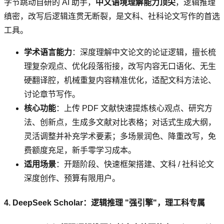
字节跳动自研的 AI 助手，
中文语境理解能力顶尖
，逻辑推理
缜密，改写后逻辑连贯无断裂，是文科、社科论文写作的首选
工具。
学术语言能力
：深度理解中文论文的论证逻辑，擅长梳
理复杂观点、优化段落衔接，改写内容无口语化、无生
硬翻译腔，机械重复内容精准优化，适配文科方法论、
讨论章节写作。
核心功能
：上传 PDF 文献快速提炼核心观点、研究方
法、创新点，生成多文献对比表格；对话式生成大纲，
灵活调整并补充学术要素；多场景润色、降重改写，免
费额度充足，新手零学习成本。
适用场景
：开题阶段、快速框架搭建、文科 / 社科论文
深度创作、预算有限用户。
4. DeepSeek Scholar：逻辑推理 "强引擎"，理工科专属