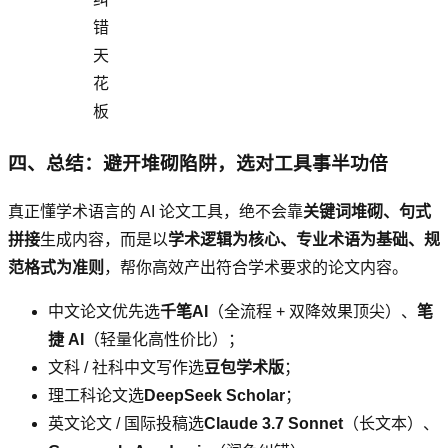
错
天
花
板
四、总结：避开堆砌陷阱，选对工具事半功倍
真正懂学术语言的 AI 论文工具，绝不会靠
关键词堆砌、句式
拼接
生成内容，而是以
学术逻辑为核心、专业术语为基础、规
范格式为准则
，帮你高效产出符合学术要求的论文内容。
中文论文优先选
千笔AI
（全流程 + 双降效果顶尖）、
笔
捷 AI
（轻量化高性价比）；
文科 / 社科中文写作选
豆包学术版
；
理工科论文选
DeepSeek Scholar
；
英文论文 / 国际投稿选
Claude 3.7 Sonnet
（长文本）、