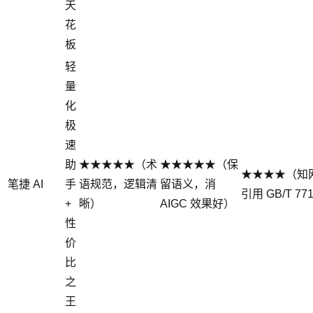
天
花
板
轻
量
化
极
速
助
★★★★★（术
★★★★★（保
★★★★（知
笔捷 AI
手
语规范，逻辑清
留语义，消
引用 GB/T 7
+
晰）
AIGC 效果好）
性
价
比
之
王