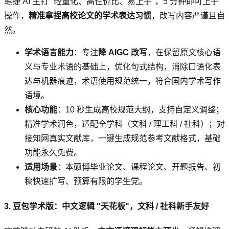
笔捷 AI 主打 "轻量化、高性价比、易上手"，5 分钟即可上手
操作，
精准拿捏高校论文的学术表达习惯
，改写内容严谨且自
然。
学术语言能力
：专注
降 AIGC 改写
，在保留原文核心语
义与专业术语的基础上，优化句式结构，消除口语化表
达与机器痕迹，术语使用规范统一，符合国内学术写作
语境。
核心功能
：10 秒生成高校规范大纲，支持自定义调整；
精准学术润色，适配全学科（文科 / 理工科 / 社科）；对
接知网真实文献库，一键生成规范参考文献格式，基础
功能永久免费。
适用场景
：本硕博毕业论文、课程论文、开题报告、初
稿快速扩写、预算有限的学生党。
3. 豆包学术版：中文逻辑 "天花板"，文科 / 社科新手友好