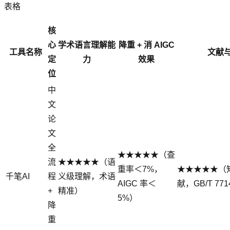
表格
核
心
学术语言理解能
降重 + 消 AIGC
工具名称
文献
定
力
效果
位
中
文
论
文
全
★★★★★（查
流
★★★★★（语
重率＜7%，
★★★★★（知
千笔AI
程
义级理解，术语
AIGC 率＜
献，GB/T 77
+
精准）
5%）
降
重