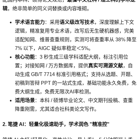
辑
，绝非简单的同义词替换或内容堆砌。
学术语言能力
：采用
语义级改写技术
，深度理解上下文
逻辑，精准复用专业术语，改写后无生硬机器感，完美
适配知网、维普查重规则，实测可将查重率从 38% 降至
7% 以下，AIGC 疑似率稳定＜5%。
核心功能
：3 秒生成三级学科适配大纲，标注引用位
置；对接知网 / 万方数据库，提供
真实可溯源文献
，自
动生成 GB/T 7714 标准引用格式；支持从选题、开题、
初稿到答辩 PPT 的一站式生成，基础功能永久免费，免
费大纲生成，免费无限次AI率检测。
适用场景
：本科 / 硕博毕业论文、中文期刊投稿、查重
降重刚需，尤其适合社科类论文写作。
2. 笔捷 AI：轻量化极速助手，学术润色 "精准控"