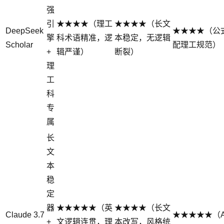
强
引
★★★★（理工
★★★★（长文
DeepSeek
★★★★（公式
擎
科术语精准，逻
本稳定，无逻辑
Scholar
配理工规范）
+
辑严谨）
断裂）
理
工
科
专
属
长
文
本
稳
定
器
★★★★★（英
★★★★（长文
Claude 3.7
★★★★★（APA
+
文逻辑连贯，理
本改写，风格统