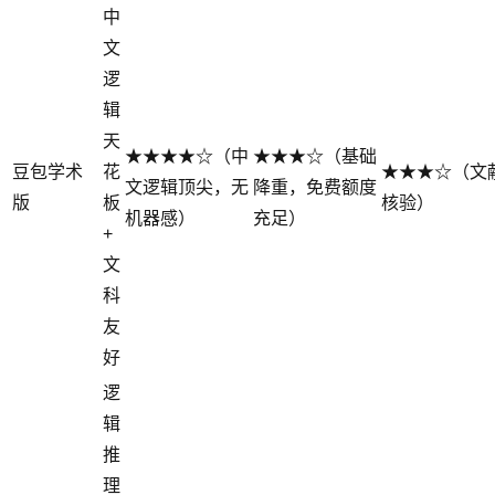
中
文
逻
辑
天
★★★★☆（中
★★★☆（基础
豆包学术
花
★★★☆（文
文逻辑顶尖，无
降重，免费额度
版
板
核验）
机器感）
充足）
+
文
科
友
好
逻
辑
推
理