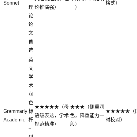
Sonnet
格式）
理
论推演强）
一）
论
论
文
首
选
英
文
学
术
润
色
★★★★★（母
★★★（侧重润
Grammarly
标
★★★★★（
语级表达，学术
色，降重能力一
Academic
杆
时校对）
规范精准）
般）
+
纠