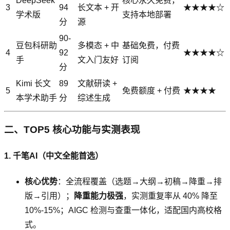
DeepSeek
核心永久免费，
3
94
长文本 + 开
★★★★☆
学术版
支持本地部署
分
源
90-
豆包科研助
多模态 + 中
基础免费，付费
4
92
★★★★☆
手
文入门友好
订阅
分
Kimi 长文
89
文献研读 +
5
免费额度 + 付费
★★★★
本学术助手
分
综述生成
二、TOP5 核心功能与实测表现
1. 千笔AI（中文全能首选）
核心优势
：全流程覆盖（选题→大纲→初稿→降重→排
版→引用）；
降重能力极强
，实测重复率从 40% 降至
10%-15%；AIGC 检测与查重一体化，适配国内高校格
式。