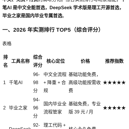
笔AI 是中文全能首选，DeepSeek 学术版是理工开源首选，
毕业之家是国内毕业专属首选
。
一、2026 年实测排行 TOP5（综合评分）
表格
排
综合
工具名称
核心定位
价格
推荐指数
名
评分
96-
中文全流程
基础功能免费，
1
千笔AI
98
+ 降重 + 合
高级功能按需收
★★★★★
分
规
费
94-
国内毕业全
基础免费，专业
2
毕业之家
96
★★★★★
流程管家
版 39 元 / 月
分
92-
理工代码 +