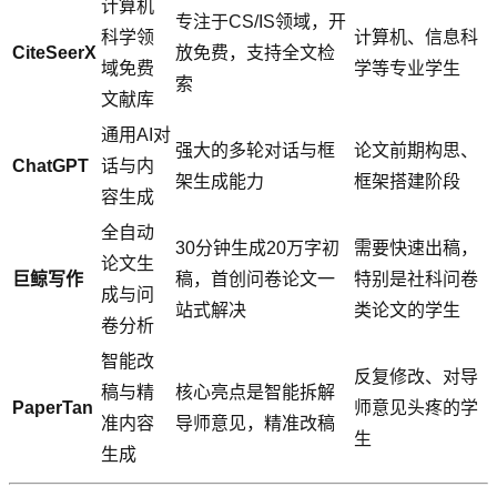
计算机
专注于CS/IS领域，开
科学领
计算机、信息科
CiteSeerX
放免费，支持全文检
域免费
学等专业学生
索
文献库
通用AI对
强大的多轮对话与框
论文前期构思、
ChatGPT
话与内
架生成能力
框架搭建阶段
容生成
全自动
30分钟生成20万字初
需要快速出稿，
论文生
巨鲸写作
稿，首创问卷论文一
特别是社科问卷
成与问
站式解决
类论文的学生
卷分析
智能改
反复修改、对导
稿与精
核心亮点是智能拆解
PaperTan
师意见头疼的学
准内容
导师意见，精准改稿
生
生成