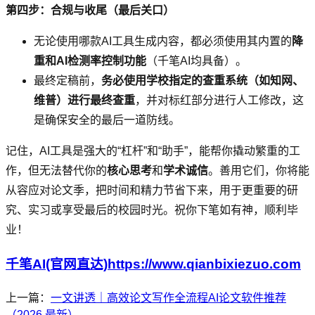
第四步：合规与收尾（最后关口）
无论使用哪款AI工具生成内容，都必须使用其内置的
降
重和AI检测率控制功能
（千笔AI均具备）。
最终定稿前，
务必使用学校指定的查重系统（如知网、
维普）进行最终查重
，并对标红部分进行人工修改，这
是确保安全的最后一道防线。
记住，AI工具是强大的“杠杆”和“助手”，能帮你撬动繁重的工
作，但无法替代你的
核心思考
和
学术诚信
。善用它们，你将能
从容应对论文季，把时间和精力节省下来，用于更重要的研
究、实习或享受最后的校园时光。祝你下笔如有神，顺利毕
业！
千笔AI(官网直达)https://www.qianbixiezuo.com
上一篇：
一文讲透｜高效论文写作全流程AI论文软件推荐
（2026 最新）