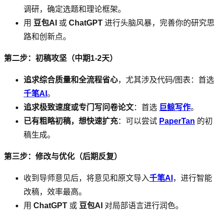
调研，确定选题和理论框架。
用
豆包AI
或
ChatGPT
进行头脑风暴，完善你的研究思
路和创新点。
第二步：初稿攻坚（中期1-2天）
追求综合质量和全流程省心
，尤其涉及代码/图表：首选
千笔AI
。
追求极致速度或专门写问卷论文
：首选
巨鲸写作
。
已有粗略初稿，想快速扩充
：可以尝试
PaperTan
的初
稿生成。
第三步：修改与优化（后期反复）
收到导师意见后，将意见和原文导入
千笔AI
，进行智能
改稿，效率最高。
用
ChatGPT
或
豆包AI
对局部语言进行润色。