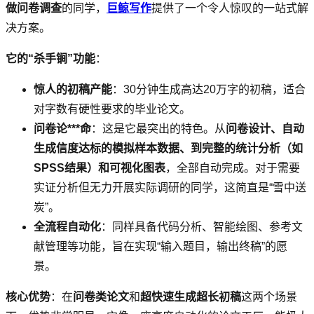
做问卷调查
的同学，
巨鲸写作
提供了一个令人惊叹的一站式解
决方案。
它的“杀手锏”功能
：
惊人的初稿产能
：30分钟生成高达20万字的初稿，适合
对字数有硬性要求的毕业论文。
问卷论***命
：这是它最突出的特色。从
问卷设计、自动
生成信度达标的模拟样本数据、到完整的统计分析（如
SPSS结果）和可视化图表
，全部自动完成。对于需要
实证分析但无力开展实际调研的同学，这简直是“雪中送
炭”。
全流程自动化
：同样具备代码分析、智能绘图、参考文
献管理等功能，旨在实现“输入题目，输出终稿”的愿
景。
核心优势
：在
问卷类论文
和
超快速生成超长初稿
这两个场景