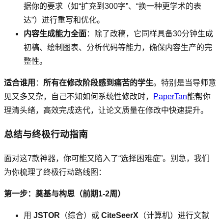
据你的要求（如“扩充到300字”、“换一种更学术的表
达”）进行重写和优化。
内容生成能力全面
：除了改稿，它同样具备30分钟生成
初稿、绘制图表、分析代码等能力，确保内容生产的完
整性。
适合谁用
：
所有在修改阶段感到痛苦的学生
。特别是当导师意
见又多又杂，自己不知如何系统性修改时，
PaperTan
能帮你
理清头绪，高效完成迭代，让论文质量在修改中快速提升。
总结与终极行动指南
面对这7款神器，你可能又陷入了“选择困难症”。别急，我们
为你梳理了终极行动路线图：
第一步：奠基与构思（前期1-2周）
用
JSTOR
（综合）或
CiteSeerX
（计算机）进行文献