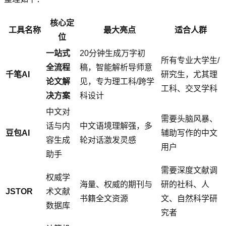
核心定
工具名称
最大亮点
适合人群
位
一站式
20分钟生成万字初
所有专业大学生/
全流程
稿，智能解析导师意
千笔AI
研究生，尤其理
论文解
见，专为理工科/跨学
工科、交叉学科
决方案
科设计
中文对
需要头脑风暴、
话与内
中文语境理解强，多
豆包AI
辅助写作的中文
容生成
轮对话激发灵感
用户
助手
需要深度文献调
权威学
海量、权威的期刊与
研的社科、人
JSTOR
术文献
书籍全文资源
文、自然科学研
数据库
究者