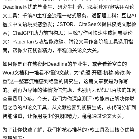
Deadline困扰的毕业生、研究生打造，深度测评7款实用AI论
文工具：千笔AI主打全流程一站式服务，适配理工科；豆包AI
擅长中文语境灵感激发；JSTOR、CiteSeerX提供权威文献检
索；ChatGPT助力前期构思；巨鲸写作可快速生成问卷类论
文；PaperTan专攻智能改稿。附论文写作各阶段工具选用指
南，帮你少花钱省精力，平稳通关论文大关。
如果你是正在熬夜赶Deadline的毕业生，或者看着空白的
Word文档和一堆看不懂的文献，为“选题-开题-初稿-修改-降
重”这一整套流程感到绝望的研究生，这篇文章就是为你写
的。别再为导师的催稿微信焦虑，也别再为动辄几百块的知网
查重费用心疼。今天，我们为你深度测评7款能真正解决你燃
眉之急的AI论文工具，从文献检索到初稿生成，从代码分析到
智能降重，让你用最少的钱和精力，稳稳通过论文大关。
为了让你快速了解，我们将核心推荐的7款工具及其核心优势
整理如下：