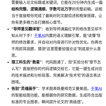
需要输入论文标题或关键词，它能在20分钟内生成一篇
结构完整、逻辑通顺、字数可达万字
的完整初稿。这相
当于直接帮你完成了最耗时的文献综述和框架搭建，让
你有更多精力去打磨核心章节。
“导师意见翻译官”
：收到导师满篇红字的修改意见却不
知从何下手？
千笔AI
内置的语义理解引擎，能“读懂”导
师的修改要求，并自动对内容进行针对性优化。你再也
不用抓耳挠腮，猜测“这里需要加强论证”到底是什么意
思。
理工科生的“救星”
：代码跑通了，但“实验分析”章节怎
么写？直接把你的代码逻辑交给它，它能一键生成对应
的技术描述和分析段落，完美解决“技术宅”的语言表达
困境。
告别“灵魂画手”
：学术图表既要规范又要美观。
千笔AI
的智能绘图功能，能根据你的研究数据，生成符合出版
标准的专业图表，瞬间提升论文的“高级感”。