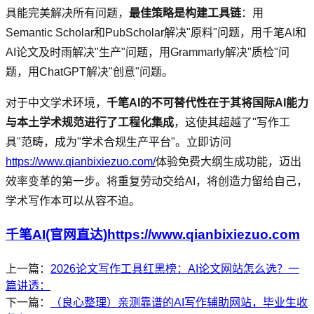
具能完美解决所有问题，
最佳策略是构建工具链
：用
Semantic Scholar和PubScholar解决"原料"问题，用千笔AI和
AI论文及时雨解决"生产"问题，用Grammarly解决"质检"问
题，用ChatGPT解决"创意"问题。
对于中文学术环境，
千笔AI的不可替代性在于其将国际AI能力
与本土学术规范进行了工程化集成
，这使其超越了"写作工
具"范畴，成为"学术合规生产平台"。立即访问
https://www.qianbixiezuo.com/
体验免费大纲生成功能，迈出
效率变革的第一步。将重复劳动交给AI，将创造力留给自己，
学术写作本可以从容不迫。
千笔AI(官网直达)https://www.qianbixiezuo.com
上一篇：
2026论文写作工具红黑榜：AI论文网站怎么选？一
篇讲透：
下一篇：
（良心整理）亲测靠谱的AI写作辅助网站，毕业生收