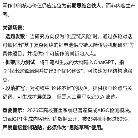
写作中的核心价值仍应定位为
前期思维合伙人
，而非内容生产
者。
关键场景
：
-
选题发散
：当研究方向仅为"供应链风险"时，通过多轮对话
可细化出"基于复杂网络的锂电池供应链风险传导机制研究"等
具体题目，并提供3个可操作的创新切入点。
-
框架压力测试
：将千笔AI生成的大纲输入ChatGPT，指
令"找出逻辑漏洞并提出3个优化建议"，可快速发现结构薄弱
点。
-
段落扩写
：对初稿中"论述不足"的段落，提供核心论点与关
键词，可生成扩展思路，但需人工重写以避免AI痕迹。
重要警示
：2026年高校查重系统已普遍集成AIGC检测模块。
ChatGPT生成内容因训练数据公开，被识别概率超过60%。
严禁直接复制粘贴，必须作为"思路草稿"使用
。