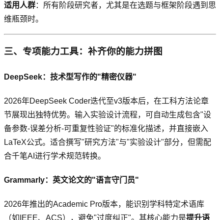
适用人群
：所有阶段研究者，尤其是在选题与框架阶段遇到思
维瓶颈时。
三、专项能力工具：补齐你的能力拼图
DeepSeek：技术型写作的"精密仪器"
2026年DeepSeek Coder迭代至v3版本后，在工科方法论章
节展现出独特优势。输入实验设计流程，可自动生成包含"设
备参数-误差分析-可重复性验证"的标准化描述，并直接嵌入
LaTeX公式。适合撰写"研究方法"与"实验设计"部分，但需配
合千笔AI进行学术规范转换。
Grammarly：英文论文的"语言守门员"
2026年推出的Academic Pro版本，能识别学科特定术语库
（如IEEE、ACS），避免"过度纠正"。其核心能力是
提升语