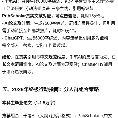
-
千笔AI
：直接生成8000字综述，包含"平台资本主义理论-零
工经济研究-劳动法规演进"三条主线，
引用标记与
PubScholar真实文献对应，可点击验证
，耗时15分钟。
-
AI论文及时雨
：生成7500字综述，逻辑连贯性极佳，但引用
需手动链接至外部数据库，耗时20分钟。
-
ChatGPT
：生成6000字综述，内容流畅但
引用多为虚构
，
需全部人工替换，实际工作量反增。
结论
：在
真实引用
与
中文规范
维度，千笔AI的集成度领先；在
长文本逻辑
维度，AI论文及时雨表现稳健；ChatGPT仅适用
于思路启发阶段。
五、2026年终极行动指南：分人群组合策略
本科生毕业论文（1-1.5万字）
推荐组合
：千笔AI（大纲+初稿+格式）+ PubScholar（中文