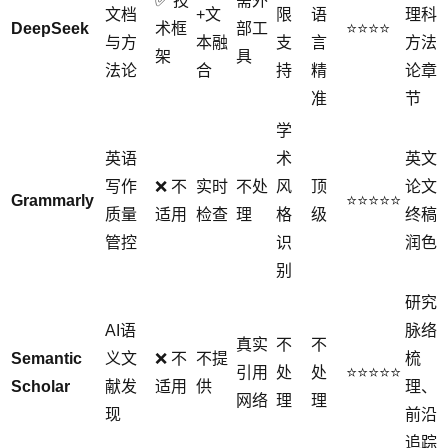
✅ 技
需外
文档
+文
限
语
理科
DeepSeek
术框
部工
⭐⭐⭐⭐
与方
本融
支
言
方法
架
具
法论
合
持
精
论章
准
节
学
英语
术
英文
写作
❌ 不
实时
不处
风
顶
论文
Grammarly
⭐⭐⭐⭐⭐
质量
适用
检查
理
格
级
终稿
管控
识
润色
别
研究
AI语
脉络
真实
不
不
Semantic
义文
❌ 不
不提
梳
引用
处
处
⭐⭐⭐⭐⭐
Scholar
献发
适用
供
理、
网络
理
理
现
前沿
追踪