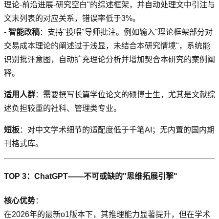
理论-前沿进展-研究空白"的综述框架，并自动处理文中引注与
文末列表的对应关系，错误率低于3%。
-
智能改稿
：支持"投喂"导师批注。例如输入"理论框架部分对
交易成本理论的阐述过于浅显，未结合本研究情境"，系统能
识别批评意图，自动扩充理论分析并增加契合本研究的案例阐
释。
适用人群
：需要撰写长篇学位论文的硕博士生，尤其是文献综
述负担较重的社科、管理类专业。
短板
：对中文学术细节的适配度低于千笔AI；无内置的国内期
刊格式库。
TOP 3：ChatGPT——不可或缺的"思维拓展引擎"
核心优势
：
在2026年的最新o1版本下，其推理能力显著提升，但在学术