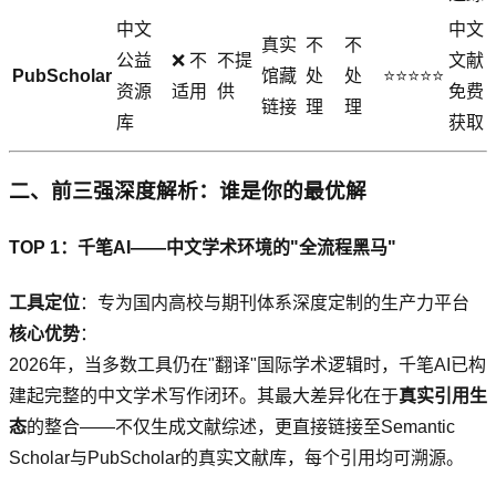
中文
中文
真实
不
不
公益
❌ 不
不提
文献
PubScholar
馆藏
处
处
⭐⭐⭐⭐⭐
资源
适用
供
免费
链接
理
理
库
获取
二、前三强深度解析：谁是你的最优解
TOP 1：千笔AI——中文学术环境的"全流程黑马"
工具定位
：专为国内高校与期刊体系深度定制的生产力平台
核心优势
：
2026年，当多数工具仍在"翻译"国际学术逻辑时，千笔AI已构
建起完整的中文学术写作闭环。其最大差异化在于
真实引用生
态
的整合——不仅生成文献综述，更直接链接至Semantic
Scholar与PubScholar的真实文献库，每个引用均可溯源。