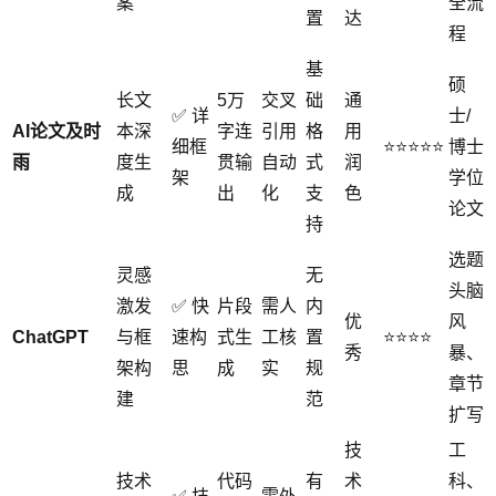
案
全流
置
达
程
基
硕
长文
5万
交叉
础
通
✅ 详
士/
AI论文及时
本深
字连
引用
格
用
细框
⭐⭐⭐⭐⭐
博士
雨
度生
贯输
自动
式
润
架
学位
成
出
化
支
色
论文
持
选题
灵感
无
头脑
激发
✅ 快
片段
需人
内
优
风
ChatGPT
与框
速构
式生
工核
置
⭐⭐⭐⭐
秀
暴、
架构
思
成
实
规
章节
建
范
扩写
技
工
技术
代码
有
术
科、