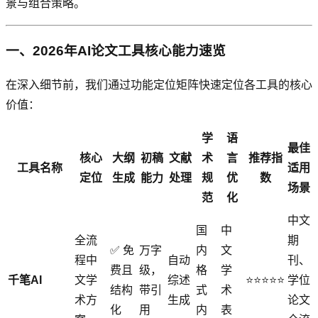
景与组合策略。
一、2026年AI论文工具核心能力速览
在深入细节前，我们通过功能定位矩阵快速定位各工具的核心
价值：
学
语
最佳
核心
大纲
初稿
文献
术
言
推荐指
工具名称
适用
定位
生成
能力
处理
规
优
数
场景
范
化
中文
国
中
全流
期
✅ 免
万字
内
文
程中
自动
刊、
费且
级，
格
学
千笔AI
文学
综述
⭐⭐⭐⭐⭐
学位
结构
带引
式
术
术方
生成
论文
化
用
内
表