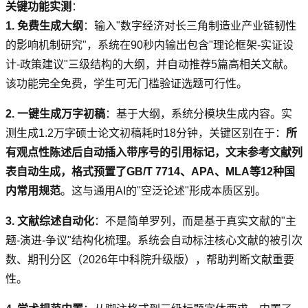
关键功能实测
：
1. 免费生成大纲
：输入"数字经济对长三角制造业产业链韧性
的影响机制研究"，系统在90秒内输出包含"理论框架-实证设
计-政策建议"三级结构的大纲，并自动推荐5篇高相关文献。
该功能完全免费，学生可无门槛验证选题可行性。
2. 一键生成万字初稿
：基于大纲，系统分模块生成内容。实
测生成1.2万字硕士论文初稿耗时18分钟，关键区别在于：
所
有观点性陈述后自动插入带序号的引用标记，文末参考文献列
表自动生成，格式预置了GB/T 7714、APA、MLA等12种国
内常用规范
。这与通用AI的"空泛论述"形成本质区别。
3. 文献综述自动化
：不是简单罗列，而是基于真实文献的"主
题-演进-争议"结构化梳理。系统会自动标注核心文献的被引次
数、期刊分区（2026年中科院升级版），帮助判断文献重要
性。