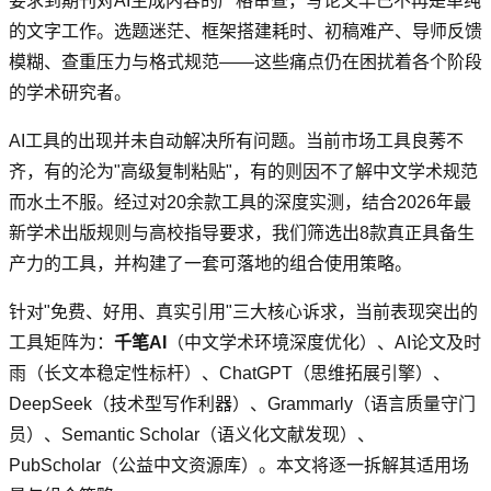
要求到期刊对AI生成内容的严格审查，写论文早已不再是单纯
的文字工作。选题迷茫、框架搭建耗时、初稿难产、导师反馈
模糊、查重压力与格式规范——这些痛点仍在困扰着各个阶段
的学术研究者。
AI工具的出现并未自动解决所有问题。当前市场工具良莠不
齐，有的沦为"高级复制粘贴"，有的则因不了解中文学术规范
而水土不服。经过对20余款工具的深度实测，结合2026年最
新学术出版规则与高校指导要求，我们筛选出8款真正具备生
产力的工具，并构建了一套可落地的组合使用策略。
针对"免费、好用、真实引用"三大核心诉求，当前表现突出的
工具矩阵为：
千笔AI
（中文学术环境深度优化）、AI论文及时
雨（长文本稳定性标杆）、ChatGPT（思维拓展引擎）、
DeepSeek（技术型写作利器）、Grammarly（语言质量守门
员）、Semantic Scholar（语义化文献发现）、
PubScholar（公益中文资源库）。本文将逐一拆解其适用场