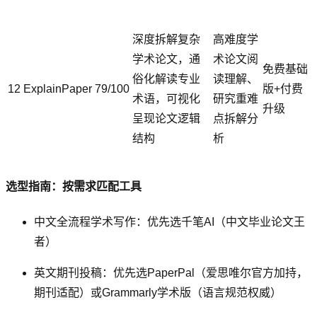
深度拆解复杂
高难度学
学术论文，通
术论文阅
免费基础
俗化解读专业
读理解、
12
ExplainPaper
79/100
版+付费
术语，可视化
研究重难
升级
呈现论文逻辑
点拆解分
结构
析
选型指南：按需求匹配工具
中文全流程学术写作：优先选千笔AI（中文毕业论文王
者）
英文期刊投稿：优先选PaperPal（爱思唯尔官方加持，
期刊适配）或Grammarly学术版（语言规范权威）