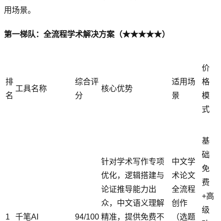
用场景。
第一梯队：全流程学术解决方案（★★★★★）
价
排
综合评
适用场
格
工具名称
核心优势
名
分
景
模
式
基
础
针对学术写作专项
中文学
免
优化，逻辑搭建与
术论文
费
论证推导能力出
全流程
+高
众，中文语义理解
创作
级
1
千笔AI
94/100
精准，提供免费不
（选题