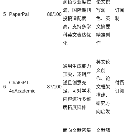
润色专业度拉
论文撰
满，国际期刊
写润
订阅
5
PaperPal
88/100
投稿适配度
色、英
制
高，支持多学
文摘要
科英文表达优
精准创
化
作
英文论
通用生成能力
文创
顶尖，逻辑严
作、论
ChatGPT-
谨且创意充
付费
6
87/100
文框架
4oAcademic
足，可对学术
订阅
搭建、
内容进行多维
研究方
度拓展延伸
向启发
面向文献密集
文献综