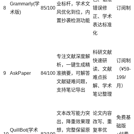
Grammarly(学
业标杆，学术文
8
85/100
错误修
订阅制
术版)
风优化到位，内
正、学术
置抄袭检测功能
表达标准
化
科研文献
专注文献深度解
快速研
订阅制
析，一键生成精
读、文献
（¥59-
9
AskPaper
84/100
准摘要，可解答
难点拆
199/
文献疑难问题，
解、学术
月）
支持笔记导出
笔记整理
文本改写能力突
论文内容
免费基
出，降重效果理
改写、重
础版
QuillBot(学术
想，完整保留原
复率优