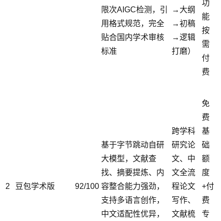
功
限次AIGC检测，引
→大纲
能
用格式规范，完全
→初稿
按
贴合国内学术审核
→逻辑
需
标准
打磨）
付
费
免
费
跨学科
基
基于字节跳动自研
研究论
础
大模型，文献查
文、中
额
找、摘要提炼、内
文全流
度
2
豆包学术版
92/100
容整合能力强劲，
程论文
+付
支持多语言创作，
写作、
费
中文适配性优异，
文献梳
专