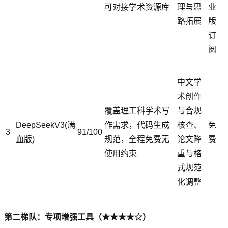
可对接学术资源库
理与思
业
路拓展
版
订
阅
中文学
术创作
覆盖理工科学术写
与合规
DeepSeekV3(满
作需求，代码生成
核查、
免
3
91/100
血版)
规范，全程免费无
论文降
费
使用约束
重与格
式规范
化调整
第二梯队：专项增强工具（★★★★☆）