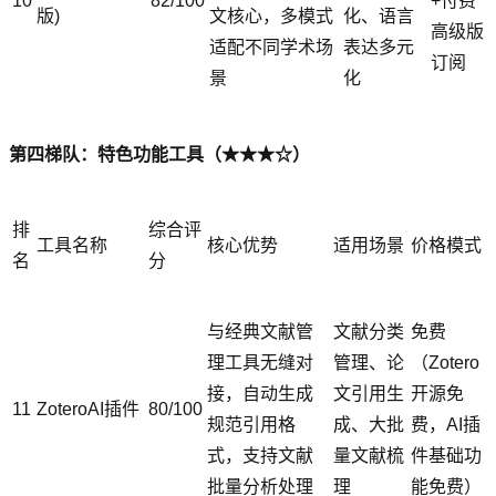
10
82/100
+付费
版)
文核心，多模式
化、语言
高级版
适配不同学术场
表达多元
订阅
景
化
第四梯队：特色功能工具（★★★☆）
排
综合评
工具名称
核心优势
适用场景
价格模式
名
分
与经典文献管
文献分类
免费
理工具无缝对
管理、论
（Zotero
接，自动生成
文引用生
开源免
11
ZoteroAI插件
80/100
规范引用格
成、大批
费，AI插
式，支持文献
量文献梳
件基础功
批量分析处理
理
能免费）