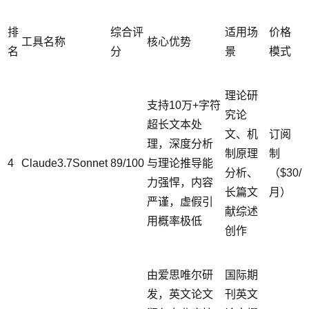
排
综合评
适用场
价格
工具名称
核心优势
名
分
景
模式
理论研
支持10万+字符
究论
超长文本处
文、机
订阅
理，深度分析
制原理
制
4
Claude3.7Sonnet
89/100
与理论推导能
分析、
（$30/
力强悍，内容
长篇文
月）
严谨，虚假引
献综述
用概率极低
创作
由爱思唯尔研
国际期
发，英文论文
刊英文