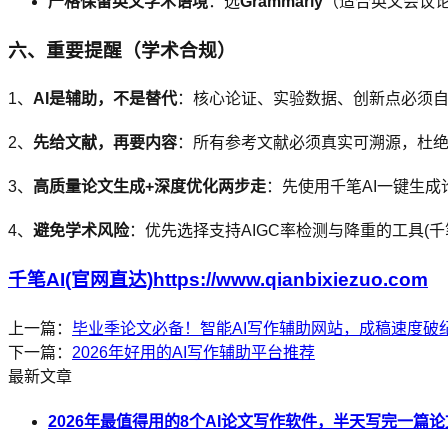
严格保留英文学术语境
：选
Grammarly
（适合英文会议
六、重要提醒（学术合规）
1、
AI是辅助，不是替代
：核心论证、实验数据、创新点必须自己
2、
先给文献，再要内容
：所有参考文献必须真实可溯源，杜
3、
高质量论文生成+深度优化两步走
：先使用千笔AI一键生
4、
避免学术风险
：优先选择支持AIGC率检测与降重的工具(千
千笔AI(官网直达)https://www.qianbixiezuo.com
上一篇：
毕业季论文必备！智能AI写作辅助网站，成稿速度破
下一篇：
2026年好用的AI写作辅助平台推荐
最新文章
2026年最值得用的8个AI论文写作软件，半天写完一篇