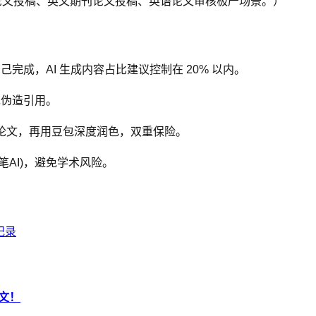
论文投稿、英文期刊论文投稿、英语论文审核极严场景。）
完成，AI 生成内容占比建议控制在 20% 以内。
绝伪造引用。
成论文，再用豆包深度润色，双重保险。
笔AI)，避免学术风险。
纪录
论文！