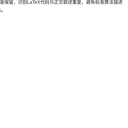
准保留，识别LaTeX代码与正文叙述重复，避免标准算法描述
%。