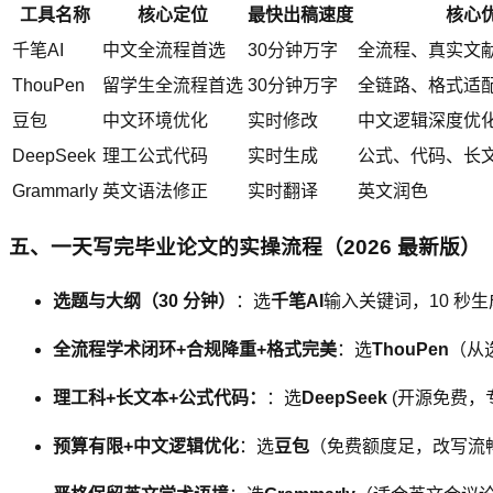
工具名称
核心定位
最快出稿速度
核心
千笔AI
中文全流程首选
30分钟万字
全流程、真实文献、
ThouPen
留学生全流程首选
30分钟万字
全链路、格式适配
豆包
中文环境优化
实时修改
中文逻辑深度优
DeepSeek
理工公式代码
实时生成
公式、代码、长
Grammarly
英文语法修正
实时翻译
英文润色
五、一天写完毕业论文的实操流程（2026 最新版）
选题与大纲（30 分钟）
：选
千笔AI
输入关键词，10 秒
全流程学术闭环+合规降重+格式完美
：选
ThouPen
（从
理工科+长文本+公式代码：
：选
DeepSeek
(开源免费
预算有限+中文逻辑优化
：选
豆包
（免费额度足，改写流