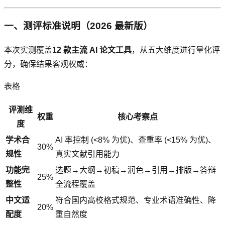
一、测评标准说明（2026 最新版）
本次实测覆盖
12 款主流 AI 论文工具
，从五大维度进行量化评
分，确保结果客观权威：
表格
评测维
权重
核心考察点
度
学术合
AI 率控制 (<8% 为优)、查重率 (<15% 为优)、
30%
规性
真实文献引用能力
功能完
选题→大纲→初稿→润色→引用→排版→答辩
25%
整性
全流程覆盖
中文适
符合国内高校格式规范、专业术语准确性、降
20%
配度
重自然度