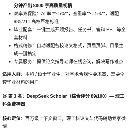
分钟产出 8000 字高质量初稿
双率双保险：AI 率 **<5%**，查重率**<15%**，适配
985/211 高校严格标准
毕业配套：一键生成开题报告、任务书、答辩 PPT 等全
套材料
格式精修：自动适配各校论文格式，页眉页脚、目录生
成一键搞定
专属服务：提供论文指导老师在线咨询，解决写作难点
适用人群
：本科 / 硕士毕业生，对学术合规性要求高，需要全
套毕业材料的用户
🥉 第 3 名：DeepSeek Scholar（综合评分 89/100）— 理工
科免费神器
核心定位
：百万级上下文窗口，理工科论文与代码辅助专家微
博