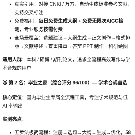
真实引用：对接 CNKI / 万方，自动生成标准参考文献，
支持交叉标注
免费福利：
每日免费生成大纲 + 免费无限次AIGC检
测
，专业服务
按需付费
全场景覆盖：选题建议→大纲生成→正文创作→格式排
版→文献综述→查重降重→答辩 PPT 制作→科研绘图
适用人群
：本科 / 硕博 / 期刊论文，追求全流程高效写作与学
术合规的用户
🥈 第 2 名：毕业之家（综合评分 96/100）— 学术合规首选
核心定位
：国内毕业生专属全流程工具，专注学术规范与低
AI 率输出
实测亮点
：
五步法极简流程：注册→选题→大纲→生成→优化，
58