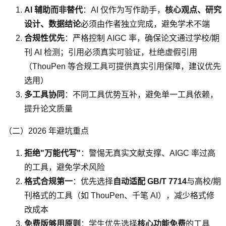
AI 辅助而非替代
：AI 仅作为写作助手，
核心观点、研究
设计、数据结论
必须由作者独立完成，避免学术不端
合规性优先
：严格控制 AIGC 率，确保论文通过学校/期
刊 AI 检测；引用必须真实可验证，杜绝虚假引用
（ThouPen 等合规工具可提供真实引用保障，建议优先
选用）
多工具协同
：不同工具优势互补，避免单一工具依赖，
提升论文质量
（二）2026 年避坑重点
拒绝"万能代写"
：警惕无真实文献支撑、AIGC 率过高
的工具，避免学术风险
格式合规第一
：优先选择
自动适配 GB/T 7714
与高校/期
刊格式的工具（如 ThouPen、千笔 AI），减少格式修
改成本
免费版够用原则
：学生优先选择
核心功能免费
的工具