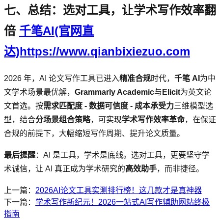
七、总结：选对工具，让学术写作效率翻
倍
千笔AI(官网直
达)https://www.qianbixiezuo.com
2026 年，AI 论文写作工具已进入
精准合规
时代，
千笔 AI
为中
文学术场景最优解，
Grammarly Academic
与
Elicit
为英文论
文首选。按
需求匹配度 - 数据可信度 - 成本承受力
三维模型选
型，结合
分场景组合策略
，可实现
学术写作效率革命
，在保证
合规的前提下，大幅缩短写作周期、提升论文质量。
最后提醒
：AI 是工具，学术是底线。选对工具，更要坚守学
术诚信，让 AI 真正成为学术研究的
高效助手
，而非捷径。
上一篇：
2026AI论文工具实测排行榜！这几款才是真神器
下一篇：
学术写作新纪元！2026一站式AI写作辅助网站终极
指南