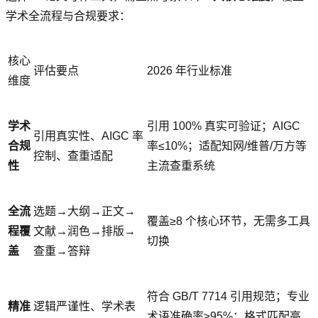
学术全流程与合规要求：
核心
评估要点
2026 年行业标准
维度
学术
引用 100% 真实可验证；AIGC
引用真实性、AIGC 率
合规
率≤10%；适配知网/维普/万方等
控制、查重适配
性
主流查重系统
全流
选题→大纲→正文→
覆盖≥8 个核心环节，无需多工具
程覆
文献→润色→排版→
切换
盖
查重→答辩
符合 GB/T 7714 引用规范；专业
精准
逻辑严谨性、学术表
术语准确率≥95%；格式匹配高