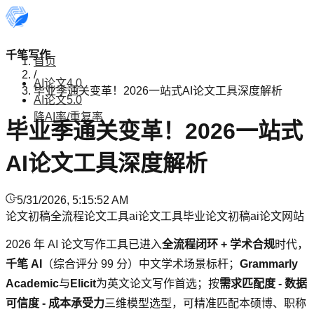
千笔写作
首页
/
AI论文4.0
毕业季通关变革！2026一站式AI论文工具深度解析
AI论文5.0
降AI率/重复率
毕业季通关变革！2026一站式
AI论文工具深度解析
5/31/2026, 5:15:52 AM
论文初稿
全流程论文工具
ai论文工具
毕业论文初稿
ai论文网站
2026 年 AI 论文写作工具已进入
全流程闭环 + 学术合规
时代，
千笔 AI
（综合评分 99 分）中文学术场景标杆；
Grammarly
Academic
与
Elicit
为英文论文写作首选；按
需求匹配度 - 数据
可信度 - 成本承受力
三维模型选型，可精准匹配本硕博、职称