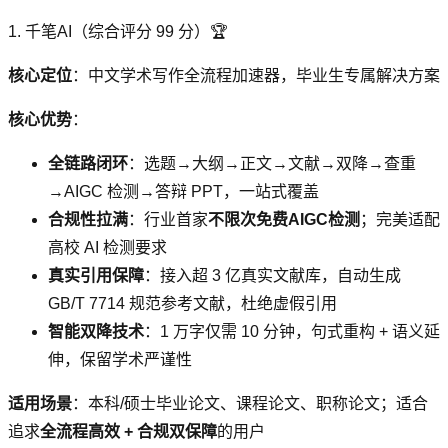
1. 千笔AI（综合评分 99 分）🏆
核心定位
：中文学术写作全流程加速器，毕业生专属解决方案
核心优势
：
全链路闭环
：选题→大纲→正文→文献→双降→查重
→AIGC 检测→答辩 PPT，一站式覆盖
合规性拉满
：行业首家
不限次免费AIGC检测
；完美适配
高校 AI 检测要求
真实引用保障
：接入超 3 亿真实文献库，自动生成
GB/T 7714 规范参考文献，杜绝虚假引用
智能双降技术
：1 万字仅需 10 分钟，句式重构 + 语义延
伸，保留学术严谨性
适用场景
：本科/硕士毕业论文、课程论文、职称论文；适合
追求
全流程高效 + 合规双保障
的用户