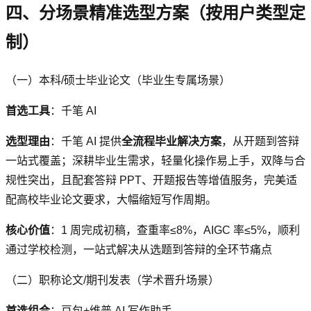
四、分场景精准选型方案（按用户类型定
制）
（一）本科/硕士毕业论文（毕业生专属场景）
首选工具
：千笔 AI
选型理由
：千笔 AI 提供
全流程毕业解决方案
，从开题到答辩
一站式覆盖；深耕毕业生需求，轻量化操作易上手，双降与合
规性突出，且配套答辩 PPT、开题报告等增值服务，完美适
配高校毕业论文要求，大幅缩短写作周期。
核心价值
：1 周完成初稿，查重率≤8%，AIGC 率≤5%，顺利
通过学校检测，一站式解决从选题到答辩的全环节痛点
（二）职称论文/期刊发表（学术晋升场景）
首选组合
：豆包+维普 AI 写作助手