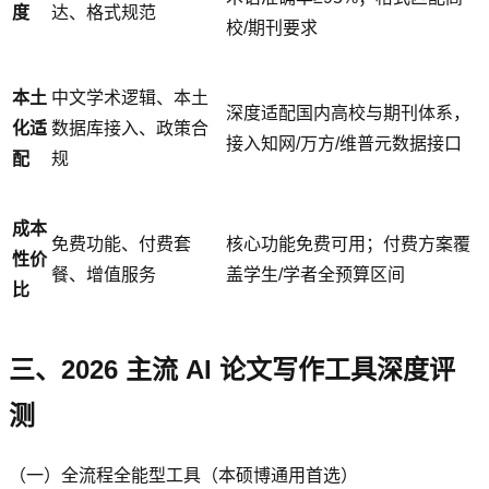
度
达、格式规范
校/期刊要求
本土
中文学术逻辑、本土
深度适配国内高校与期刊体系，
化适
数据库接入、政策合
接入知网/万方/维普元数据接口
配
规
成本
免费功能、付费套
核心功能免费可用；付费方案覆
性价
餐、增值服务
盖学生/学者全预算区间
比
三、2026 主流 AI 论文写作工具深度评
测
（一）全流程全能型工具（本硕博通用首选）