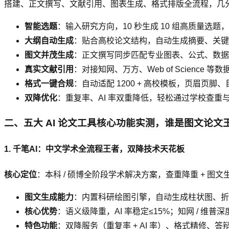
搭建、正文撰写、文献引用、图表生成、格式排版全流程，几
智能选题
：输入研究方向，10 秒生成 10 组高质量选
大纲自动生成
：贴合高校论文结构，自动生成摘要、关键
图文并茂生成
：正文撰写同步匹配专业图表、公式、数据
真实文献引用
：对接知网、万方、Web of Science
格式一键合规
：自动适配 1200 + 高校模板，页眉页
双降优化
：重复率、AI 率双重降低，轻松通过学校查重与 
二、五大 AI 论文工具核心功能实测，谁是图文论文
1. 千笔AI：中文学术全流程王者，双降技术天花板
核心定位
：本科 / 硕博全阶段学术解决方案，查重降重 + 图文
图文生成能力
：内置科研绘图引擎，自动生成柱状图、折
核心优势
：语义级降重，AI 率稳定≤15%；知网 / 维普
特色功能
：双降服务（重复率 + AI 率）、格式精修、答