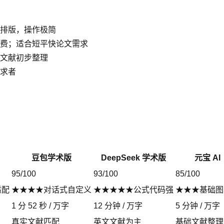
排版，操作极简
费；适合短平快论文需求
文献初步整理
求者
豆包学术版
DeepSeek 学术版
元宝 AI
95/100
93/100
85/100
适配
★★★★对话式自定义
★★★★★公式代码强
★★★基础图
1 分 52 秒 / 万字
12 分钟 / 万字
5 分钟 / 万字
真实文献匹配
英文文献为主
基础文献整理