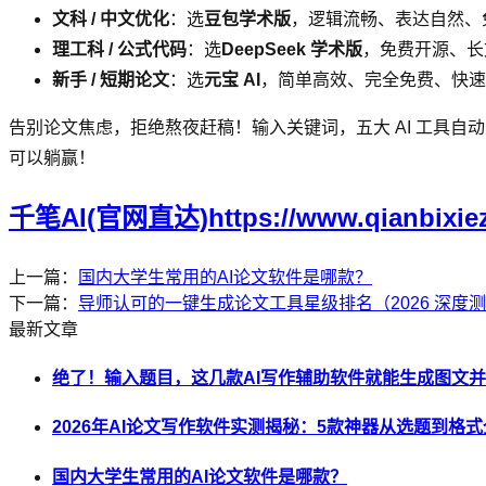
文科 / 中文优化
：选
豆包学术版
，逻辑流畅、表达自然、
理工科 / 公式代码
：选
DeepSeek 学术版
，免费开源、长
新手 / 短期论文
：选
元宝 AI
，简单高效、完全免费、快速
告别论文焦虑，拒绝熬夜赶稿！输入关键词，五大 AI 工具自
可以躺赢！
千笔AI(官网直达)https://www.qianbixie
上一篇：
国内大学生常用的AI论文软件是哪款？
下一篇：
导师认可的一键生成论文工具星级排名（2026 深度
最新文章
绝了！输入题目，这几款AI写作辅助软件就能生成图文
2026年AI论文写作软件实测揭秘：5款神器从选题到格
国内大学生常用的AI论文软件是哪款？