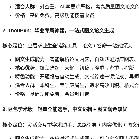
适合人群
：对查重、AI 率要求严格，需高质量图文论文
价格
：基础免费，高级功能按需收费
2. ThouPen：毕业专属神器，一站式图文论文生成
核心定位
：应届毕业生全链路工具，论文 + 答辩一站式解决
图文生成能力
：智能解析论文内容，自动匹配对应图表、
核心优势
：覆盖选题→大纲→初稿→降重→查重→排版→答
特色功能
：开题报告自动生成、文献综述一键完成、导师意
适合人群
：本科生、专硕应届生，追求高效出稿、格式合
价格
：基础功能免费，会员制付费
3. 豆包学术版：轻量全能选手，中文逻辑 + 图文润色双优
核心定位
：灵活交互型学术助手，思路引导 + 内容优化 + 图文
图文生成能力
：多轮对话式生成图表，可自定义图表类型