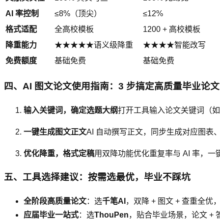
AI 率控制
≤8%（顶尖）
≤12%
格式适配
全高校模板
1200 + 高校模板
降重能力
★★★★★语义级降重
★★★★智能改写
免费额度
基础免费
基础免费
四、AI 图文论文使用指南：3 步搞定高质量毕业论文
输入关键词，确定选题大纲
打开工具输入论文关键词（如 
一键生成图文正文
AI 自动撰写正文，同步生成对应图
优化降重，格式定稿
用双降功能优化重复率与 AI 率
五、工具选择建议：按需选最优，毕业不踩坑
全阶段高质量论文
：选
千笔AI
，双降 + 图文 + 查重全
应届毕业一站式
：选
ThouPen
，贴合毕业场景，论文 + 