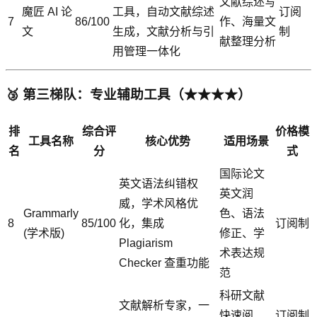
文献综述写
魔匠 AI 论
工具，自动文献综述
订阅
7
86/100
作、海量文
文
生成，文献分析与引
制
献整理分析
用管理一体化
🥉 第三梯队：专业辅助工具（★★★★）
排
综合评
价格模
工具名称
核心优势
适用场景
名
分
式
国际论文
英文语法纠错权
英文润
威，学术风格优
Grammarly
色、语法
8
85/100
化，集成
订阅制
(学术版)
修正、学
Plagiarism
术表达规
Checker 查重功能
范
科研文献
文献解析专家，一
快速阅
订阅制