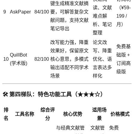
键生成精准文献摘
读、文献
（¥59-
9
AskPaper
84/100
要，可解答复杂文
难点解
199 /
献问题，支持文献
析、笔记
月）
笔记导出
整理
改写能力强，降重
论文改
免费基
效果好，保留原文
写、降重
QuillBot
础版 +
10
82/100
核心意思，多模式
优化、语
(学术版)
订阅高
输出适配不同学术
言表达多
级版
场景
样化
🛠️ 第四梯队：特色功能工具（★★★☆）
排
综合评
适用场
工具名称
核心优势
价格模式
名
分
景
与经典文献管
文献管
免费