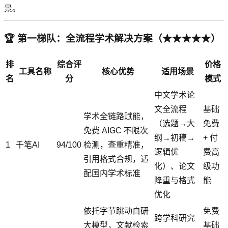
景。
🏆 第一梯队：全流程学术解决方案（★★★★★）
排
综合评
价格
工具名称
核心优势
适用场景
名
分
模式
中文学术论
文全流程
基础
学术全链路赋能，
（选题→大
免费
免费 AIGC 不限次
纲→初稿→
+ 付
1
千笔AI
94/100
检测，查重精准，
逻辑优
费高
引用格式合规，适
化）、论文
级功
配国内学术标准
降重与格式
能
优化
依托字节跳动自研
免费
跨学科研究
大模型，文献检索
基础