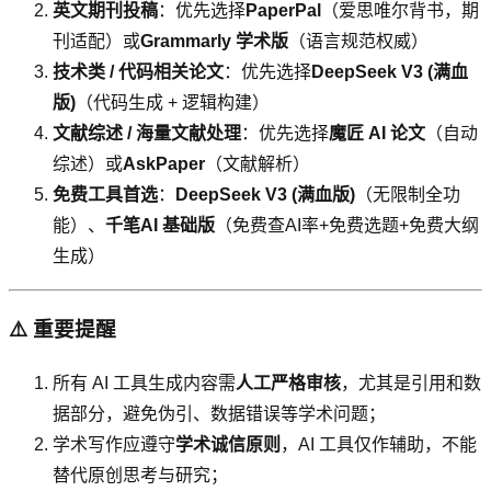
英文期刊投稿
：优先选择
PaperPal
（爱思唯尔背书，期
刊适配）或
Grammarly 学术版
（语言规范权威）
技术类 / 代码相关论文
：优先选择
DeepSeek V3 (满血
版)
（代码生成 + 逻辑构建）
文献综述 / 海量文献处理
：优先选择
魔匠 AI 论文
（自动
综述）或
AskPaper
（文献解析）
免费工具首选
：
DeepSeek V3 (满血版)
（无限制全功
能）、
千笔AI 基础版
（免费查AI率+免费选题+免费大纲
生成）
⚠️ 重要提醒
所有 AI 工具生成内容需
人工严格审核
，尤其是引用和数
据部分，避免伪引、数据错误等学术问题；
学术写作应遵守
学术诚信原则
，AI 工具仅作辅助，不能
替代原创思考与研究；