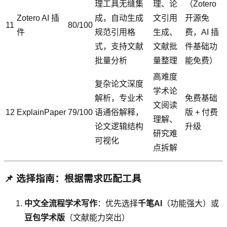
理工具无缝集
理、论
（Zotero
Zotero AI 插
成，自动生成
文引用
开源免
11
80/100
件
规范引用格
生成、
费，AI 插
式，支持文献
文献批
件基础功
批量分析
量整理
能免费）
高难度
复杂论文深度
学术论
解析，专业术
免费基础
文阅读
12
ExplainPaper
79/100
语通俗解释，
版 + 付费
理解、
论文逻辑结构
升级
研究难
可视化
点拆解
📌 选择指南：根据需求匹配工具
中文全流程学术写作
：优先选择
千笔AI
（功能强大）或
豆包学术版
（文献能力突出）