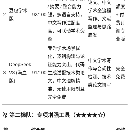
论文、中文
/ 摘要 / 整合能力
额度
豆包学术
学术全流程
2
92/100
强，多语言支持，
+ 付
版
写作、文献
中文写作适配度
费订
整理与思路
高，可联动学术资
阅专
启发
源
业版
专为学术场景优
化，逻辑构建与论
中文学术写
DeepSeek
证能力突出，代码
作与合规性
完全
3
V3 (满血
91/100
生成适配技术类论
检测、技术
免费
版)
文，中文理解精
类论文撰写
准，无使用限制且
完全免费
🥈 第二梯队：专项增强工具（★★★★☆）