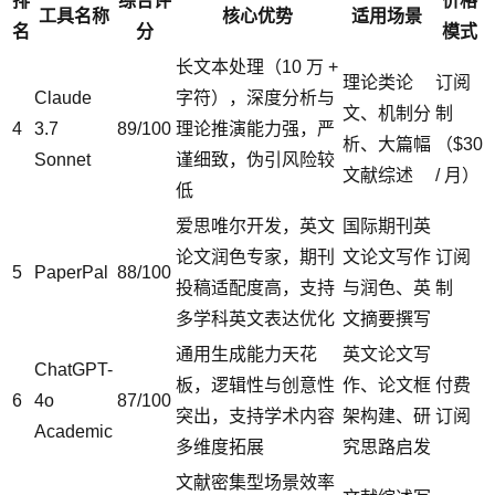
排
综合评
价格
工具名称
核心优势
适用场景
名
分
模式
长文本处理（10 万 +
理论类论
订阅
Claude
字符），深度分析与
文、机制分
制
4
3.7
89/100
理论推演能力强，严
析、大篇幅
（$30
Sonnet
谨细致，伪引风险较
文献综述
/ 月）
低
爱思唯尔开发，英文
国际期刊英
论文润色专家，期刊
文论文写作
订阅
5
PaperPal
88/100
投稿适配度高，支持
与润色、英
制
多学科英文表达优化
文摘要撰写
通用生成能力天花
英文论文写
ChatGPT-
板，逻辑性与创意性
作、论文框
付费
6
4o
87/100
突出，支持学术内容
架构建、研
订阅
Academic
多维度拓展
究思路启发
文献密集型场景效率