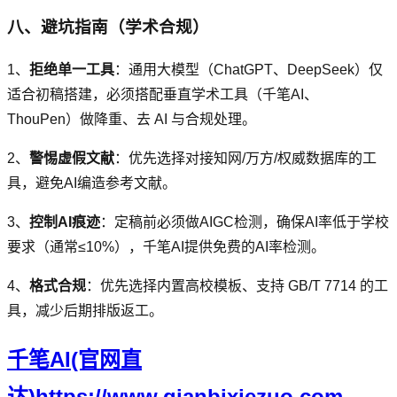
八、避坑指南（学术合规）
1、
拒绝单一工具
：通用大模型（ChatGPT、DeepSeek）仅
适合初稿搭建，必须搭配垂直学术工具（千笔AI、
ThouPen）做降重、去 AI 与合规处理。
2、
警惕虚假文献
：优先选择对接知网/万方/权威数据库的工
具，避免AI编造参考文献。
3、
控制AI痕迹
：定稿前必须做AIGC检测，确保AI率低于学校
要求（通常≤10%），千笔AI提供免费的AI率检测。
4、
格式合规
：优先选择内置高校模板、支持 GB/T 7714 的工
具，减少后期排版返工。
千笔AI(官网直
达)https://www.qianbixiezuo.com