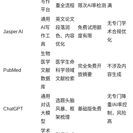
写作
重全流程
限次AI率检测
满
平台
通用
英文论文
无专门学
AI写
段落润
免费试用额
Jasper AI
术合规优
作工
色、内容
度有限
化
具
优化
生物
医学
医学生命
完全免费开
不涉及内
PubMed
文献
科学领域
放摘要
容生成
数据
文献检索
库
通用
无专门降
选题头脑
对话
重/AI率控
ChatGPT
风暴、框
基础版免费
大模
制，风险
架梳理
型
高
学术