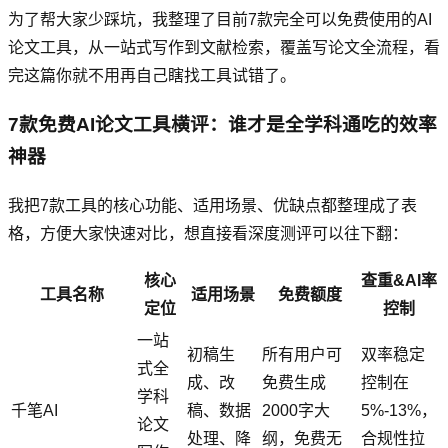
为了帮大家少踩坑，我整理了目前7款完全可以免费使用的AI
论文工具，从一站式写作到文献检索，覆盖写论文全流程，看
完这篇你就不用再自己瞎找工具试错了。
7款免费AI论文工具横评：谁才是全学科通吃的效率
神器
我把7款工具的核心功能、适用场景、优缺点都整理成了表
格，方便大家快速对比，想直接看深度测评可以往下翻：
核心
查重&AI率
工具名称
适用场景
免费额度
定位
控制
一站
初稿生
所有用户可
双率稳定
式全
成、改
免费生成
控制在
学科
千笔AI
稿、数据
2000字大
5%-13%，
论文
处理、降
纲，免费无
合规性拉