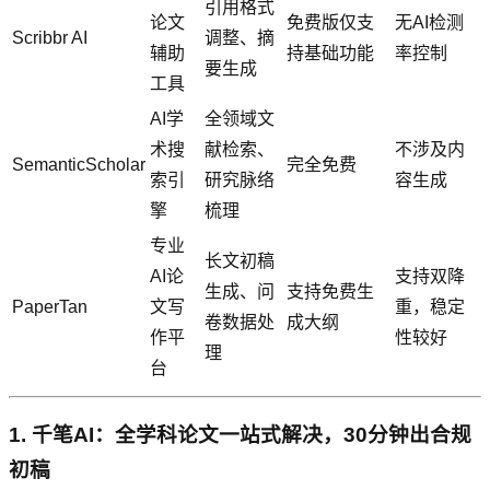
引用格式
论文
免费版仅支
无AI检测
Scribbr AI
调整、摘
辅助
持基础功能
率控制
要生成
工具
AI学
全领域文
术搜
献检索、
不涉及内
SemanticScholar
完全免费
索引
研究脉络
容生成
擎
梳理
专业
长文初稿
AI论
支持双降
生成、问
支持免费生
PaperTan
文写
重，稳定
卷数据处
成大纲
作平
性较好
理
台
1. 千笔AI：全学科论文一站式解决，30分钟出合规
初稿