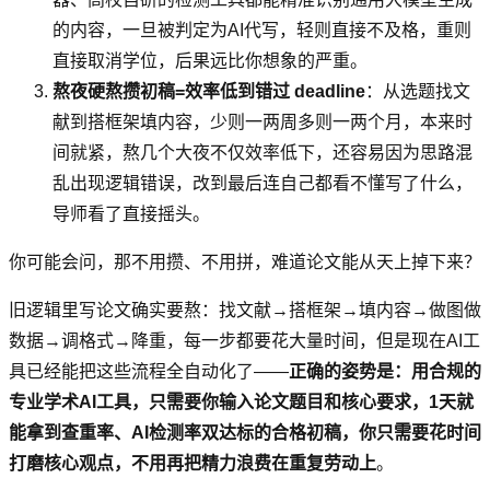
的内容，一旦被判定为AI代写，轻则直接不及格，重则
直接取消学位，后果远比你想象的严重。
熬夜硬熬攒初稿=效率低到错过 deadline
：从选题找文
献到搭框架填内容，少则一两周多则一两个月，本来时
间就紧，熬几个大夜不仅效率低下，还容易因为思路混
乱出现逻辑错误，改到最后连自己都看不懂写了什么，
导师看了直接摇头。
你可能会问，那不用攒、不用拼，难道论文能从天上掉下来？
旧逻辑里写论文确实要熬：找文献→搭框架→填内容→做图做
数据→调格式→降重，每一步都要花大量时间，但是现在AI工
具已经能把这些流程全自动化了——
正确的姿势是：用合规的
专业学术AI工具，只需要你输入论文题目和核心要求，1天就
能拿到查重率、AI检测率双达标的合格初稿，你只需要花时间
打磨核心观点，不用再把精力浪费在重复劳动上
。