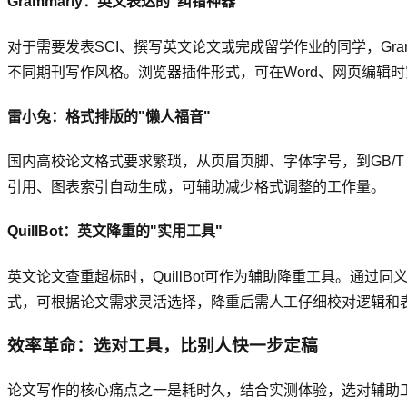
Grammarly：英文表达的"纠错神器"
对于需要发表SCI、撰写英文论文或完成留学作业的同学，Gr
不同期刊写作风格。浏览器插件形式，可在Word、网页编辑
雷小兔：格式排版的"懒人福音"
国内高校论文格式要求繁琐，从页眉页脚、字体字号，到GB/
引用、图表索引自动生成，可辅助减少格式调整的工作量。
QuillBot：英文降重的"实用工具"
英文论文查重超标时，QuillBot可作为辅助降重工具。通过
式，可根据论文需求灵活选择，降重后需人工仔细校对逻辑和
效率革命：选对工具，比别人快一步定稿
论文写作的核心痛点之一是耗时久，结合实测体验，选对辅助