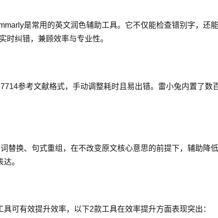
ammarly是常用的英文润色辅助工具。它不仅能检查错别字，
时实时纠错，兼顾效率与专业性。
T 7714参考文献格式，手动调整耗时且易出错。雷小兔内置了
同义词替换、句式重组，在不改变原文核心意思的前提下，辅助降低重
表达。
工具可有效提升效率，以下2款工具在效率提升方面表现突出：