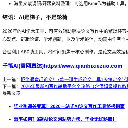
海量文献调研/开题资料整理：可选用Kimi作为辅助工
结语：AI是梯子，不是轮椅
2026年的AI学术工具，可有效辅助解决论文写作中的繁琐
心观点、逻辑论证、学术创新，以及学术诚信，均需由作者自
合理利用AI辅助工具，将时间聚焦于核心创作，是论文高效
千笔AI(官网直达)https://www.qianbixiezuo.com
上一篇：
拒绝通宵赶论文！7款一键生成论文工具1天搞定全学
下一篇：
2026年最新AI写作辅助平台全攻略（含保姆级操作教
最新文章
毕业季通关变革！2026一站式AI论文写作工具终极指南
效率如何？8款AI论文网站势力榜，毕业无忧秘籍！