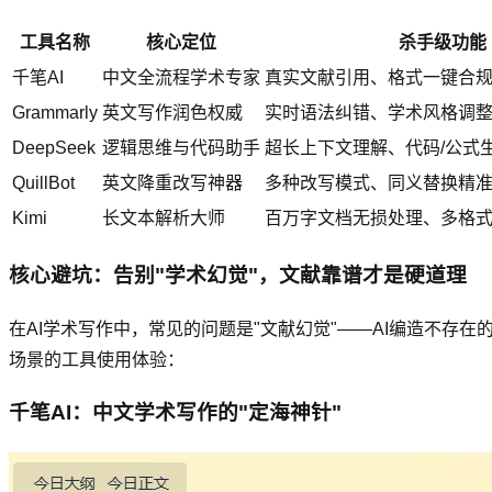
工具名称
核心定位
杀手级功能
千笔AI
中文全流程学术专家
真实文献引用、格式一键合
Grammarly
英文写作润色权威
实时语法纠错、学术风格调
DeepSeek
逻辑思维与代码助手
超长上下文理解、代码/公式
QuillBot
英文降重改写神器
多种改写模式、同义替换精
Kimi
长文本解析大师
百万字文档无损处理、多格
核心避坑：告别"学术幻觉"，文献靠谱才是硬道理
在AI学术写作中，常见的问题是"文献幻觉"——AI编造不存
场景的工具使用体验：
千笔AI：中文学术写作的"定海神针"